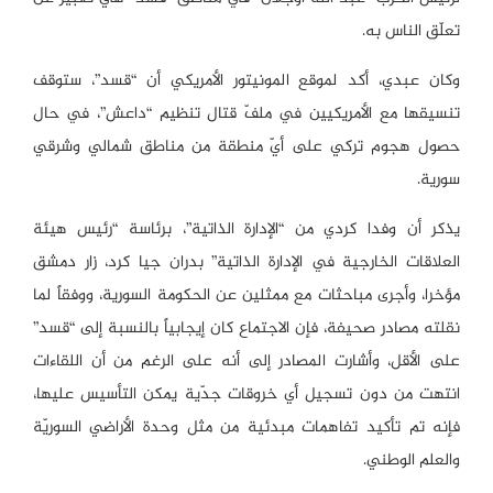
تعلّق الناس به.
وكان عبدي، أكد لموقع المونيتور الأمريكي أن “قسد”، ستوقف
تنسيقها مع الأمريكيين في ملفّ قتال تنظيم “داعش”، في حال
حصول هجوم تركي على أيّ منطقة من مناطق شمالي وشرقي
سورية.
يذكر أن وفدا كردي من “الإدارة الذاتية”، برئاسة “رئيس هيئة
العلاقات الخارجية في الإدارة الذاتية” بدران جيا كرد، زار دمشق
مؤخرا، وأجرى مباحثات مع ممثلين عن الحكومة السورية، ووفقاً لما
نقلته مصادر صحيفة، فإن الاجتماع كان إيجابياً بالنسبة إلى “قسد”
على الأقل، وأشارت المصادر إلى أنه على الرغم من أن اللقاءات
انتهت من دون تسجيل أي خروقات جدّية يمكن التأسيس عليها،
فإنه تم تأكيد تفاهمات مبدئية من مثل وحدة الأراضي السوريّة
والعلم الوطني.