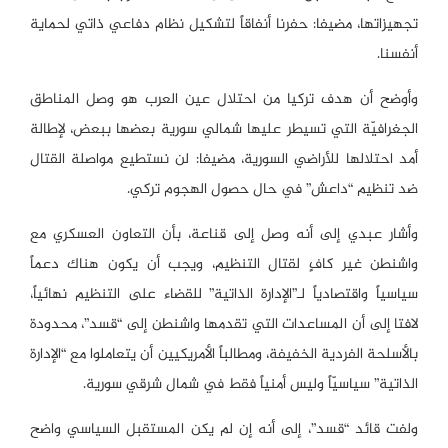
تجهيزاتها، مضيفا: حفرنا أنفاقاً لتشكيل نظام دفاعي ذاتي لحماية
أنفسنا.
وأوضح أن هدف تركيا من احتلال عين العرب هو وصل المناطق
الجغرافيّة التي تسيطر عليها شمالي سورية بعضها ببعض، لإطالة
أمد احتلالها للأراضي السورية، مضيفا: لن نستطيع مواصلة القتال
ضد تنظيم “داعش” في حال حصول الهجوم تركي.
وأشار عبدي إلى أنه وصل إلى قناعة، بأن التعاون العسكري مع
واشنطن غير كافٍ لقتال التنظيم، ويجب أن يكون هناك دعماً
سياسياً واقتصادياً لـ”الإدارة الذاتية” للقضاء على التنظيم نهائياً،
لافتا إلى أن المساعدات التي تقدمها واشنطن إلى “قسد”، محدودة
بالأسلحة الفردية الخفيفة، ومطالباً الأمريكيين أن يتعاملوا مع “الإدارة
الذاتية” سياسيّاً وليس أمنياً فقط في شمال شرقي سورية.
ولفت قائد “قسد”، إلى أنه إن لم يكن المستقبل السياسي واضح