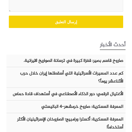
أحدث الأخبار
صاروخ قاسم بصير: قفزة كبيرة في ترسانة الصواريخ الايرانية.
كم عدد المسيرات الأسرائيلية التي أسقطتها إيران خلال حرب
الأثناعشر يوماً؟
الأغتيال الرقمي: دور الذكاء الأصطناعي في أستهداف قادة حماس
المعرفة العسكرية: صاروخ خرمشهر-٤ الباليستي
المعرفة العسكرية: أكسترا ورامبيج؛ الصاروخان الإسرائيليان الأكثر
أستخداماً!