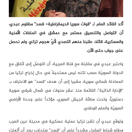
أكد القائد العام لـ “قوات سوريا الديمقراطية– قسد” مظلوم عبدي،
أن التواصل والتنسيق مستمر مع دمشق في الملفات الأمنية
والعسكرية، قائلا: طلبنا منهم التصدي لأيّ هجوم تركي ولم نحصل
على جواب حتى الآن.
واعتبر عبدي في مقابلة مع قناة العربية، أن التوصّل إلى اتّفاق مع
الدولة السوريّة صعب لكنه ليس مستحيلاً في حال إخراج تركيا من
المعادلة شمالي سورية، مشيرا إلى أن هدف “قسد” هو الاعتراف بـ
“الإدارة الذاتية”، القائمة منذ عشر سنوات في شمال شرقي سورية
دستوريّاً، وتحت مظلّة الجيش السوري، مؤكداً على وحدة الأراضي
السوريّة والعلم الوطني.
وتوقّع عبدي أن تشن تركيا عملية عسكرية في مدينة عين العرب
مطلع شباط المقبل، مشدداً على أن “قسد” ستحارب بعد أن أكملت