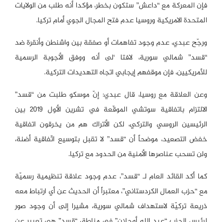
فإن المعركة مع “داعش” ستكون بخطر، مؤكدا أنه طلب من الولايات
المتحدة الامريكية وروسيا عدم فتح المجال الجوي أمام تركيا.
ورجّح عبدي، عدم وجود تفاهمات أو صفقة بين واشنطن وأنقرة ضد
“قسد” شمالي سورية، لافتا ‘لى أنه ووفق الأجوبة الرسمية
للأمريكيين، فإن موقفهم إيجابي اتجاه التهديدات التركية.
وعن العلاقة مع روسيا، قال عبدي: إنّ موسكو طلبت من “قسد”
الالتزام باتفاقية سوتشي الموقّعة في تشرين الأول 2019 بين
الرئيسين الروسي والتركي، لكن الأتراك هم من يخرقون اتفاقية
خفض التصعيد، موضحاً أن “قسد” لا تقبل بتوسيع اتّفاقية أضنة،
ولن تسحب عناصرها الأمنية من الحدود مع تركيا.
كما أكد القائد العام لـ “قسد”، عدم وجود علاقة تنظيمية رسميّة
مع “حزب العمال الكردستاني”، معتبراً أن الحديث عن أي ارتباط معه
ذريعة تركيّة لاستهداف شمالي سورية، مشيرا إلى أن وجود صور
لرئيس الحزب “عبد الله أوجلان” في مناطق “قسد” هي تعبير عن