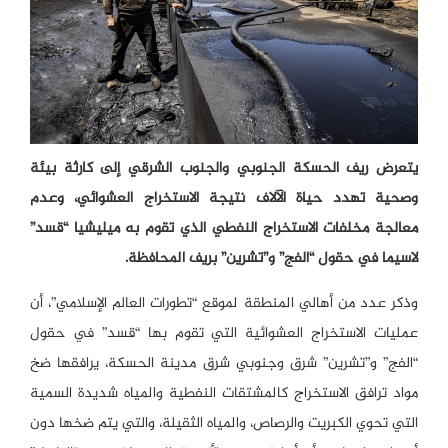
يتعرض ريف الحسكة الجنوبي والجنوب الشرقي إلى كارثة بيئة
وصحية تهدد حياة الآلاف نتيجة الاستخراج العشوائي، وعدم
معالجة مخلفات الاستخراج النفطي الذي تقوم به ميليشيا “قسد”
لاسيما في حقول “الفج” و”تشرين” بريف المحافظة.
وذكر عدد من أهالي المنطقة لموقع “تطورات العالم الإسلامي”، أن
عمليات الاستخراج العشوائية التي تقوم بها “قسد” في حقول
“الفج” و”تشرين” شرق وجنوبي شرق مدينة الحسكة، يرافقها ضخ
مواد ترافق الاستخراج كالمشتقات النفطية والمياه شديدة السمية
التي تحوي الكبريت والرصاص، والمياه الثقيلة، والتي يتم ضخها دون