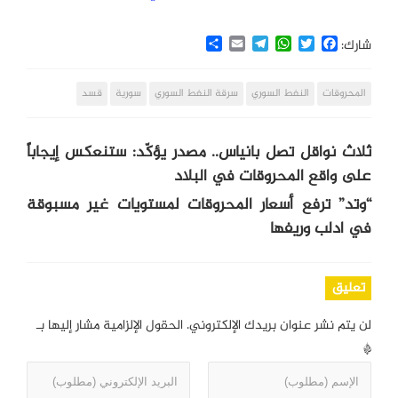
Share
Email
Telegram
WhatsApp
Twitter
Facebook
شارك:
المحروقات
النفط السوري
سرقة النفط السوري
سورية
قسد
ثلاث نواقل تصل بانياس.. مصدر يؤكّد: ستنعكس إيجاباً
على واقع المحروقات في البلاد
“وتد” ترفع أسعار المحروقات لمستويات غير مسبوقة
في ادلب وريفها
تعليق
لن يتم نشر عنوان بريدك الإلكتروني.
الحقول الإلزامية مشار إليها بـ
*