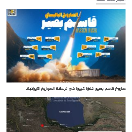
صاروخ قاسم بصير: قفزة كبيرة في ترسانة الصواريخ الايرانية.