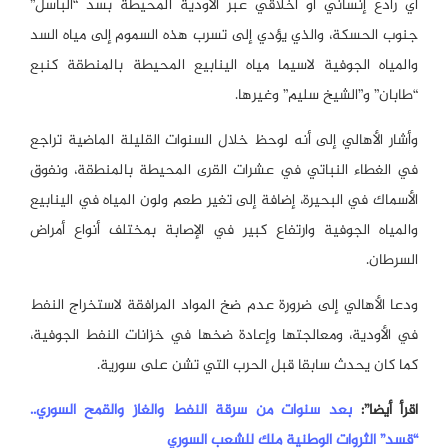
أي رادع إنساني أو أخلاقي عبر الأودية المحيطة بسد “الباسل”
جنوب الحسكة، والذي يؤدي إلى تسرب هذه السموم إلى مياه السد
والمياه الجوفية لاسيما مياه الينابيع المحيطة بالمنطقة كنبع
“طابان” و”الشيخ سليم” وغيرها.
وأشار الأهالي إلى أنه لوحظ خلال السنوات القليلة الماضية تراجع
في الغطاء النباتي في عشرات القرى المحيطة بالمنطقة، ونفوق
الأسماك في البحيرة، إضافة إلى تغير طعم ولون المياه في الينابيع
والمياه الجوفية وارتفاع كبير في الإصابة بمختلف أنواع أمراض
السرطان.
ودعا الأهالي إلى ضرورة عدم ضخ المواد المرافقة لاستخراج النفط
في الأودية، ومعالجتها وإعادة ضخها في خزانات النفط الجوفية،
كما كان يحدث سابقا قبل الحرب التي تشن على سورية.
اقرأ أيضا”:
بعد سنوات من سرقة النفط والغاز والقمح السوري..
“قسد” الثروات الوطنية ملك للشعب السوري