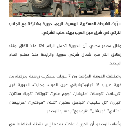
سيّرت الشرطة العسكرية الروسية، اليوم، دورية مشتركة مع الجانب
التركي في شرق عين العرب بريف حلب الشرقي.
وقال مصدر محلي، أن الدورية تحمل الرقم 124 منذ اتفاق وقف
إطلاق النار في شمال شرقي سوريا، والرابعة منذ مطلع العام
الجديد.
وانطلقت الدورية المؤلفة من 7 عربات عسكرية روسية وتركية، من
قرية غريب 15 كيلومترشرقي عين العرب، وجابت، الدورية قرى
“كربناف”، “كوسك”، “عليشار”، “جوم علي”، “كورتك”، “كوبك ساتان”،
“تيري”، “تل حاجب”، “قباجق صغير”، “تلك”، “هولاقي”، “خرابيسان
تحتاني”، “جيشان”، “قره موغ” بحسب المصدر.
وأضاف المصدر، أن الدورية عادت بعدها إلى نقطة انطلاقها في