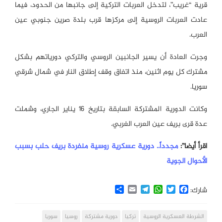
قرية “غريب”، لتدخل العربات التركية إلى جانبها من الحدود، فيما
عادت العربات الروسية إلى مركزها قرب بلدة صرين جنوبي عين
العرب.
وجرت العادة أن يسير الجانبين الروسي والتركي دورياتهم بشكل
مشترك كل يوم اثنين، منذ اتفاق وقف إطلاق النار في شمال شرقي
سوريا.
وكانت الدورية المشتركة السابقة بتاريخ 16 يناير الجاري، وشملت
عدة قرى بريف عين العرب الغربي.
اقرأ أيضا”:
مجدداً.. دورية عسكرية روسية منفردة بريف حلب بسبب
الأحوال الجوية
Share
Email
Telegram
WhatsApp
Twitter
Facebook
شارك:
الشرطة العسكرية الروسية
تركيا
دورية مشتركة
روسيا
سوريا