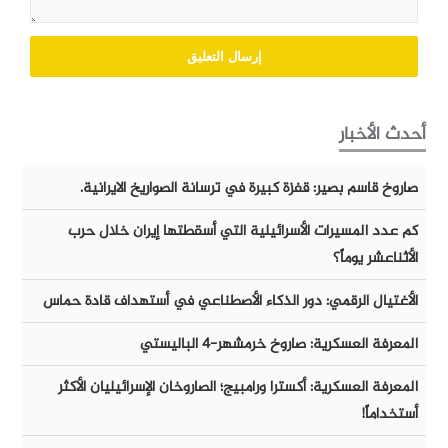
أحدث الأخبار
صاروخ قاسم بصير: قفزة كبيرة في ترسانة الصواريخ الايرانية.
كم عدد المسيرات الأسرائيلية التي أسقطتها إيران خلال حرب
الأثناعشر يوماً؟
الأغتيال الرقمي: دور الذكاء الأصطناعي في أستهداف قادة حماس
المعرفة العسكرية: صاروخ خرمشهر-٤ الباليستي
المعرفة العسكرية: أكسترا ورامبيج؛ الصاروخان الإسرائيليان الأكثر
أستخداماً!