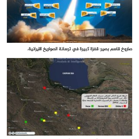
صاروخ قاسم بصير: قفزة كبيرة في ترسانة الصواريخ الايرانية.