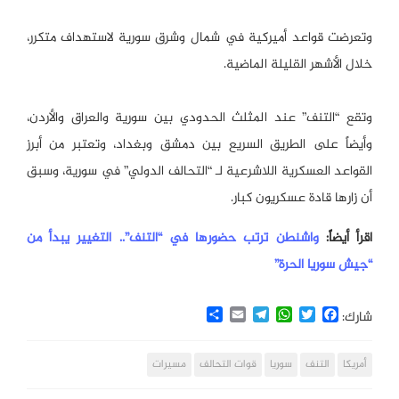
وتعرضت قواعد أميركية في شمال وشرق سورية لاستهداف متكرر،
خلال الأشهر القليلة الماضية.
وتقع “التنف” عند المثلث الحدودي بين سورية والعراق والأردن،
وأيضاً على الطريق السريع بين دمشق وبغداد، وتعتبر من أبرز
القواعد العسكرية اللاشرعية لـ “التحالف الدولي” في سورية، وسبق
أن زارها قادة عسكريون كبار.
اقرأ أيضاً:
واشنطن ترتب حضورها في “التنف”.. التغيير يبدأ من
“جيش سوريا الحرة”
Share
Email
Telegram
WhatsApp
Twitter
Facebook
شارك:
أمريكا
التنف
سوريا
قوات التحالف
مسيرات