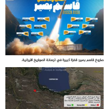
صاروخ قاسم بصير: قفزة كبيرة في ترسانة الصواريخ الايرانية.