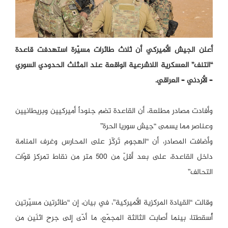
أعلن الجيش الأميركي أن ثلاث طائرات مسيّرة استهدفت قاعدة
“التنف” العسكرية اللاشرعية الواقعة عند المثلث الحدودي السوري
– الأردني – العراقي.
وأفادت مصادر مطلعة، أن القاعدة تضم جنوداً أميركيين وبريطانيين
وعناصر مما يسمى “جيش سوريا الحرة”
وأضافت المصادر، أن “الهجوم تَركّز على المحارس وغرف المنامة
داخل القاعدة، على بعد أقلّ من 500 متر من نقاط تمركز قوّات
التحالف”
وقالت “القيادة المركزية الأميركية”، في بيان، إن “طائرتين مسيّرتين
أُسقطتا، بينما أصابت الثالثة المجمّع، ما أدّى إلى جرح اثنَين من