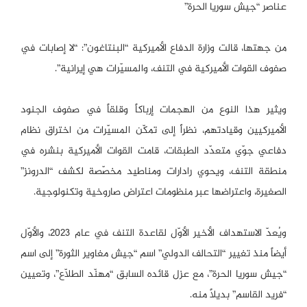
عناصر “جيش سوريا الحرة”
من جهتها، قالت وزارة الدفاع الأميركية “البنتاغون”: “لا إصابات في
صفوف القوات الأميركية في التنف، والمسيّرات هي إيرانية”.
ويثير هذا النوع من الهجمات إرباكاً وقلقاً في صفوف الجنود
الأميركيين وقيادتهم، نظراً إلى تمكّن المسيّرات من اختراق نظام
دفاعي جوّي متعدّد الطبقات، قامت القوات الأميركية بنشره في
منطقة التنف، ويحوي رادارات ومناطيد مخصّصة لكشف “الدرونز”
الصغيرة، واعتراضها عبر منظومات اعتراض صاروخية وتكنولوجية.
ويُعدّ الاستهداف الأخير الأوّل لقاعدة التنف في عام 2023، والأوّل
أيضاً منذ تغيير “التحالف الدولي” اسم “جيش مغاوير الثورة” إلى اسم
“جيش سوريا الحرة”، مع عزل قائده السابق “مهنّد الطلّاع”، وتعيين
“فريد القاسم” بديلاً منه.