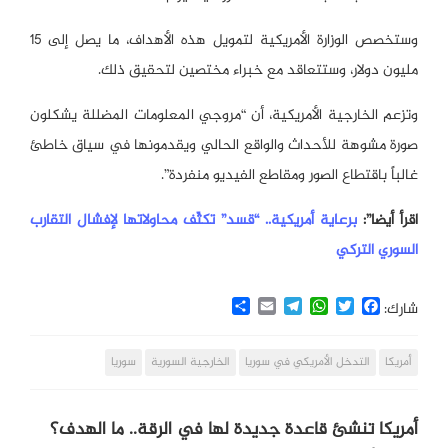
وستخصص الوزارة الأمريكية لتمويل هذه الأهداف، ما يصل إلى 15
مليون دولار، وستتعاقد مع خبراء مختصين لتحقيق ذلك.
وتزعم الخارجية الأمريكية، أن “مروجي المعلومات المضللة يشكلون
صورة مشوهة للأحداث والواقع الحالي ويقدمونها في سياق خاطئ
غالباً باقتطاع الصور ومقاطع الفيديو منفردة”.
اقرأ أيضا”:
برعاية أمريكية.. “قسد” تكثّف محاولاتها لإفشال التقارب
السوري التركي
Share
Email
Telegram
WhatsApp
Twitter
Facebook
شارك:
أمريكا
التدخل الأمريكي في سوريا
الخارجية السورية
سوريا
أمريكا تنشئ قاعدة جديدة لها في الرقة.. ما الهدف؟