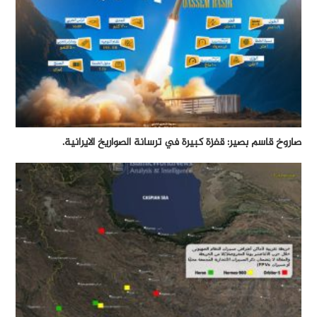
صاروخ قاسم بصير: قفزة كبيرة في ترسانة الصواريخ الايرانية.