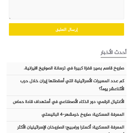
أحدث الأخبار
صاروخ قاسم بصير: قفزة كبيرة في ترسانة الصواريخ الايرانية.
كم عدد المسيرات الأسرائيلية التي أسقطتها إيران خلال حرب
الأثناعشر يوماً؟
الأغتيال الرقمي: دور الذكاء الأصطناعي في أستهداف قادة حماس
المعرفة العسكرية: صاروخ خرمشهر-٤ الباليستي
المعرفة العسكرية: أكسترا ورامبيج؛ الصاروخان الإسرائيليان الأكثر