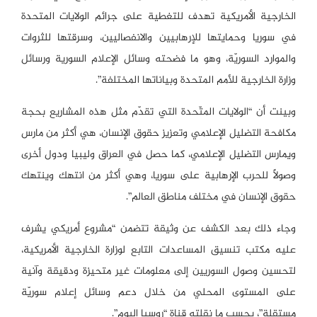
الخارجية الأمريكية تهدف للتغطية على جرائم الولايات المتحدة
في سوريا وحمايتها للإرهابيين والانفصاليين، وسرقتها للثروات
والموارد السوريّة، وهو ما فضحته وسائل الإعلام السورية ورسائل
وزارة الخارجية للأمم المتحدة وبياناتها المختلفة”.
وبينت أن “الولايات المتّحدة التي تقدّم مثل هذه المشاريع بحجة
مكافحة التضليل الإعلامي وتعزيز حقوق الإنسان، هي أكثر من مارس
ويمارس التضليل الإعلامي، كما حصل في العراق وليبيا ودول أخرى
وصولاً للحرب الإرهابية على سوريا، وهي أكثر من انتهك وينتهك
حقوق الإنسان في مختلف مناطق العالم”.
وجاء ذلك بعد الكشف عن وثيقة تتضمن “مشروع أمريكي يشرف
عليه مكتب تنسيق المساعدات التابع لوزارة الخارجية الأمريكية،
لتحسين وصول السوريين إلى معلومات غير متحيزة ودقيقة وآنية
على المستوى المحلي من خلال دعم وسائل إعلام سوريّة
مستقلة”، بحسب ما نقلته قناة “روسيا اليوم”.