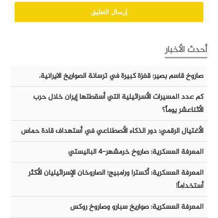
أحدث الأخبار
صاروخ قاسم بصير: قفزة كبيرة في ترسانة الصواريخ الايرانية.
كم عدد المسيرات الأسرائيلية التي أسقطتها إيران خلال حرب
الأثناعشر يوماً؟
الأغتيال الرقمي: دور الذكاء الأصطناعي في أستهداف قادة حماس
المعرفة العسكرية: صاروخ خرمشهر-٤ الباليستي
المعرفة العسكرية: أكسترا ورامبيج؛ الصاروخان الإسرائيليان الأكثر
أستخداماً!
المعرفة العسكرية: صواريخ سبارو وصاروخ روكس