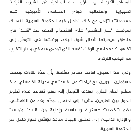
المصادر الكردية أيّ تفاؤل تجاه المبادرة، لأن الشروط التركية
تعجيزية، واحتمالية نجاح المساعي الأميركية شبه
معدومة”.بالتزامن مع ذلك، تواصل فيه الحكومة السورية التمسك
بموقفها “غير المشجّع” على استخدام العنف ضدّ “قسد” في
مناطق سيطرتها شمال شرق البلاد، ورغبتها في التوصّل إلى
تفاهمات معها، في الوقت نفسه الذي تمضي فيه في مسار التقارب
مع الجانب التركي.
وفي هذا السياق، افادت مصادر مطّلعة، بأن عدّة لقاءات جمعت
مسؤولين سوريين مع قيادات من “قسد” في مدينة القامشلي، منذ
مطلع العام الجاري، بهدف التوصّل إلى صيَغ تساعد على تطوير
الحوار بين الطرفين، مشيرة إلى احتمال توجّه وفد من القامشلي،
يضمّ شخصيات عسكرية وسياسية وإدارية من “قسد” و”مسد”
و”الإدارة الذاتية”، إلى دمشق، لإيجاد منافذ تؤسّس لحوار فاعل مع
الحكومة السورية.