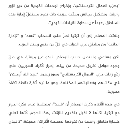
“بحزب العمال الكردستاني”، وإخراج الوحدات الكردية من دير الزور
والرقة، وتشكيل مجالس محلّية عربية ذات نفوذ مستقلّ لإدارة هذه
المناطق بعيداً عن سطوة القيادات الكردي”.
ولفتت المصادر إلى أن تركيا تصرّ على انسحاب “قسد” و “الإدارة
الذاتية” من مناطق غرب الفرات في كلّ من منبج وعين العرب.
لكن مساعي واشنطن حسب المصادر، تبدو غير ميسّرة، في ظلّ
وجود عوامل تفريق عديدة، من بينها إصرار الأكراد السوريين على
رفْع رايات حزب “العمال الكردستاني” وصور زعيمه “عبد الله أوجلان”
في مكاتبهم وفعالياتهم المختلفة، وهو ما تراه أنقرة نقطة تضادّ
محورية.
في هذه الأثناء، ذكرت المصادر أن “قسد”، “منفتحة على فكرة الحوار
مع تركيا، لكنّها لا تقبل بتقديم تنازلات بهذا الحجم، لأنها تعني
خسارة مناطق واسعة من نفوذها لمصلحة الأتراك”، مضيفة: “لا تبدي