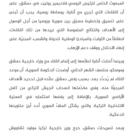
المبعوث الخاص للرئيس الروسي فلاديمير بوتين، في دمشق، على
أن اللقاءات التي تَجري مع أنقرة، بوساطة روسية، يجب أن تُبنى
على تنسيق وتخطيط مسبَق بين سورية وروسيا من أجل الوصول
إلى الأهداف والنتائج الملموسة التي نريدها من تلك اللقاءات،
انطلاقاً من الثوابت والمبادئ الوطنية للدولة والشعب، المبنيّة على
إنهاء الاحتلال ووقف دعم الإرهاب.
وبينما أعلنت أنقرة تطلّعها إلى إتمام اللقاء مع وزراء خارجية دمشق
وموسكو، منتصف الشهر الحالي، أوضحت الحكومة السورية، أن موعد
اللقاء لم يُحدَّد بعد، بسبب رفض دمشق عقْده قبل تحديد الأهداف
المرجوَّة منه، وفي مقدّمتها انسحاب الجيش التركي من كامل
الأراضي السورية، بالإضافة إلى رفضها استثماره في العملية
الانتخابية التركية، والتي يشكّل الملفّ السوري أحد أبرز عناوينها
الدعائية.
وبعد تصريحات دمشق، خرج وزير خارجية تركيا مولود تشاووش