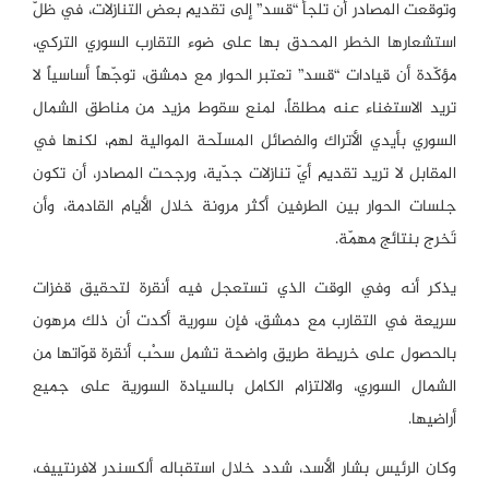
وتوقعت المصادر أن تلجأ “قسد” إلى تقديم بعض التنازلات، في ظلّ
استشعارها الخطر المحدق بها على ضوء التقارب السوري التركي،
مؤكّدة أن قيادات “قسد” تعتبر الحوار مع دمشق، توجّهاً أساسياً لا
تريد الاستغناء عنه مطلقاً، لمنع سقوط مزيد من مناطق الشمال
السوري بأيدي الأتراك والفصائل المسلّحة الموالية لهم، لكنها في
المقابل لا تريد تقديم أيّ تنازلات جدّية، ورجحت المصادر، أن تكون
جلسات الحوار بين الطرفين أكثر مرونة خلال الأيام القادمة، وأن
تَخرج بنتائج مهمّة.
يذكر أنه وفي الوقت الذي تستعجل فيه أنقرة لتحقيق قفزات
سريعة في التقارب مع دمشق، فإن سورية أكدت أن ذلك مرهون
بالحصول على خريطة طريق واضحة تشمل سحْب أنقرة قوّاتها من
الشمال السوري، والالتزام الكامل بالسيادة السورية على جميع
أراضيها.
وكان الرئيس بشار الأسد، شدد خلال استقباله ألكسندر لافرنتييف،