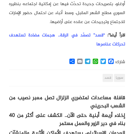
أوغلو، بتصريحات جديدة تحدّث فيها عن إمكانية اجتماعه بنظيره
السوري مطلع الشهر المقبل، وسط أنباء عن احتمال حضور الإمارات
للاجتماع وترجيحات عن عقده على أراضيها.
اقرأ أيضا”:
“قسد” تصعّد في الرقة.. هجمات مضادة تستهدف
تحركات عناصرها
Share
Email
Telegram
WhatsApp
Twitter
Facebook
شارك:
سوريا
قسد
قافلة مساعدات لمتضرري الزلزال تصل معبر نصيب من
الشعب البحريني
إخلاء أربعة أبنية حتى الآن.. الكشف على أكثر من 40
بناء في دير الزور والعمل مستمر
العدوان الإسرائيلي يستهدف الأماكن الأثرية والمنشآت