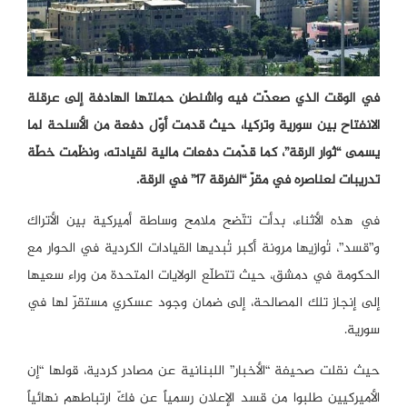
في الوقت الذي صعدّت فيه واشنطن حملتها الهادفة إلى عرقلة
الانفتاح بين سورية وتركيا، حيث قدمت أوّل دفعة من الأسلحة لما
يسمى “ثوار الرقة”، كما قدّمت دفعات مالية لقيادته، ونظّمت خطّة
تدريبات لعناصره في مقرّ “الفرقة 17” في الرقة.
في هذه الأثناء، بدأت تتّضح ملامح وساطة أميركية بين الأتراك
و”قسد”، تُوازيها مرونة أكبر تُبديها القيادات الكردية في الحوار مع
الحكومة في دمشق، حيث تتطلّع الولايات المتحدة من وراء سعيها
إلى إنجاز تلك المصالحة، إلى ضمان وجود عسكري مستقرّ لها في
سورية.
حيث نقلت صحيفة “الأخبار” اللبنانية عن مصادر كردية، قولها “إن
الأميركيين طلبوا من قسد الإعلان رسمياً عن فكّ ارتباطهم نهائياً