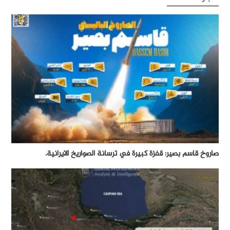
صاروخ قاسم بصير: قفزة كبيرة في ترسانة الصواريخ الايرانية.