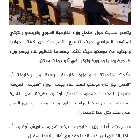
يتصدر الحديث حول اجتماع وزراء الخارجية السوري والروسي والتركي
المشهد السياسي حيث تتسارع التصريحات من كافة الجوانب
والبداية من موسكو، حيث تكثف جهودها لتنظيم لقاء يجمع وزراء
خارجية روسيا وسورية وتركيا، في أقرب وقت ممكن.
وأكدت المتحدثة باسم وزارة الخارجية الروسية “ماريا زاخاروفا”، أن
“العمل جار في موسكو لعقد لقاء يجمع الوزراء “سيرغي لافروف”
و”فيصل المقداد” و”مولود تشاووش أوغلو”، مضيفة: “من الناحية
العملية، لم تتم بعد الموافقة على موعد محدد، ويجري العمل
على عقد مثل هذا الاجتماع”.
من جهته، أعلن وزير الخارجية التركي “مولود جاويش أوغلو”، أن
اللقاء الثلاثي المرتقب، قد ينعقد في أوائل شباط المقبل.