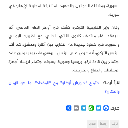
السورية، ومشكلة اللاجئين، والجهود المشتركة لمحاربة الإرهاب في
سورية.
وكان وزير الخارجية التركي، كشف في آواخر العام الماضي، أنه
سيعقد لقاء منتصف كانون الثاني الحالي، مع نظيريه الروسي
والسوري، في خطوة جديدة من التقارب بين أنقرة ودمشق، كما أكد
الرئيس التركي، أنه عرض على الرئيس الروسي فلاديمير بوتين عقد
اجتماع بين قادة تركيا وروسيا وسورية، يسبقه اجتماع لرؤساء أجهزة
المخابرات والدفاع والخارجية.
اقرأ أيضا”:
اجتماع “جاويش أوغلو” مع “المقداد”.. ما هو الزمان
والمكان؟
Share
Email
Telegram
WhatsApp
Twitter
Facebook
شارك:
تركيا
روسيا
سوريا