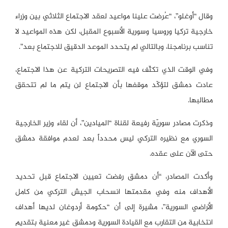
وقال “أوغلو”، “عُرضت علينا مواعيد لعقد الاجتماع الثلاثي بين وزراء
خارجية تركيا وروسيا وسورية الأسبوع المقبل، لكن هذه المواعيد لا
تناسب برنامجنا، وبالتالي لم يتحدد الموعد الدقيق للاجتماع بعد”.
وفي الوقت الذي تكثّف فيه التصريحات التركية عن هذا الاجتماع،
عادت دمشق لتؤكّد موقفها بأن الاجتماع لن يتم ما لم تتحقق
مطالبها.
وذكرت مصادر سوريّة رفيعة لقناة “الميادين”، أن لقاء وزير الخارجية
السوري مع نظيره التركي ليس محدداً بعد لعدم موافقة دمشق
حتى الآن على عقده.
وأكدت المصادر، “أن دمشق رفضت تعيين الاجتماع قبل تحديد
الأهداف منه وفي مقدمتها انسحاب الجيش التركي من كامل
الأراضي السورية”، مشيرة إلى أن “حكومة أردوغان لديها أهداف
انتخابية من التقارب مع القيادة السورية ودمشق غير معنية بتقديم