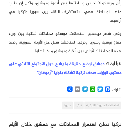
بأن موسكو لا تفرض وساطتها بين أنقرة ودمشق، ولكن إن طلب
منها الوساطة، فهي ستستضيف اللقاء بين سوريا وتركيا في
أراضيها.
وفي شهر ديسمبر، استضافت موسكو محادثات ثلاثية بين وزراء
دفاع روسيا، وسوريا، وتركيا، لمناقشة سبل حل الأزمة السورية، وتعد
هذه المحادثات الأولى بين أنقرة ودمشق منذ 11 عاما.
اقرأ أيضا”:
دمشق توضح حقيقة ما يشاع حول الاجتماع الثلاثي على
مستوى الوزراء.. صحف تركية تشكك بنوايا “أردوغان”
Share
Email
Telegram
WhatsApp
Twitter
Facebook
شارك:
العلاقات السورية التركية
تركيا
سوريا
تركيا تعلن استمرار المحادثات مع دمشق خلال الأيام