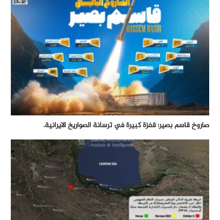
صاروخ قاسم بصير: قفزة كبيرة في ترسانة الصواريخ الايرانية.