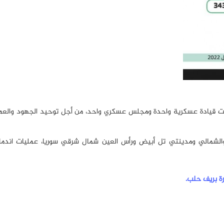
حت قيادة عسكرية واحدة ومجلس عسكري واحد، من أجل توحيد الجهود والعم
شمالي ومدينتي تل أبيض ورأس العين شمال شرقي سوريا، عمليات اندما
ة بريف حلب.