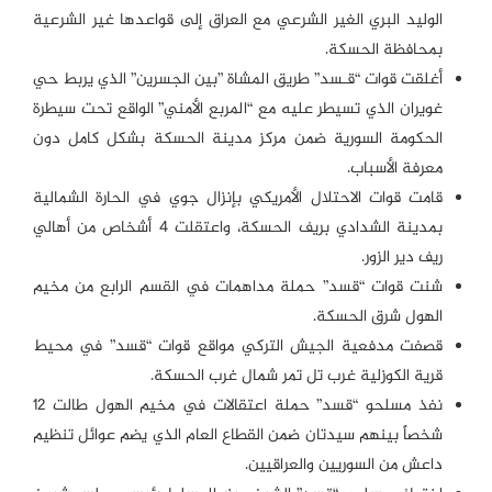
الوليد البري الغير الشرعي مع العراق إلى قواعدها غير الشرعية
بمحافظة الحسكة.
أغلقت قوات “قـسد” طريق المشاة ”بين الجسرين” الذي يربط حي
غويران الذي تسيطر عليه مع “المربع الأمني” الواقع تحت سيطرة
الحكومة السورية ضمن مركز مدينة الحسكة بشكل كامل دون
معرفة الأسباب.
قامت قوات الاحتلال الأمريكي بإنزال جوي في الحارة الشمالية
بمدينة الشدادي بريف الحسكة، واعتقلت ٤ أشخاص من أهالي
ريف دير الزور.
شنت قوات “قسد” حملة مداهمات في القسم الرابع من مخيم
الهول شرق الحسكة.
قصفت مدفعية الجيش التركي مواقع قوات “قسد” في محيط
قرية الكوزلية غرب تل تمر شمال غرب الحسكة.
نفذ مسلحو “قسد” حملة اعتقالات في مخيم الهول طالت 12
شخصاً بينهم سيدتان ضمن القطاع العام الذي يضم عوائل تنظيم
داعش من السوريين والعراقيين.