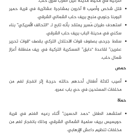
التركية في محيط مدينة عين العرب شرق حلب.
قتل شخص وأصيب 8 آخرون بمشاجرة عشائرية في قرية حمير
البوبنا جنوبي منبج بريف حلب الشمالي الشرقي.
استهدف طيران مُسير يعتقد بأنه تابع لـ “التحالف الأمريكي” بناء
سكني في مدينة الباب بريف حلب الشرقي.
سقط جرحى بصفوف قوات الاحتلال التركي بقصف “قوات تحرير
عفرين” لقاعدة “دابق” العسكرية التركية في ريف منطقة أعزاز
شمال حلب.
حمص
أصيب ثلاثة أطفال أحدهم حالته حرجة إثر انفجار لغم من
مخلفات المسلحين في حي باب عمرو.
حماة
استشهد الطفل “حمد الحسين” أثناء رعيه الغنم في قرية
حويسيس بريف سلمية الشمالي الشرقي، وذلك بانفجار لغم من
مخلفات تنظيم داعش الإرهابي.