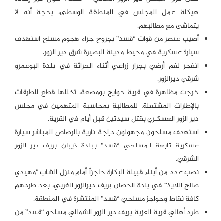
هيكلة عمل المجلس في المنطقة الوسطى، بحجة أنه لا
يتماشى مع مطالبهم.
أصيب عنصر من قوات “قسد” بجروح جراء هجوم مسلح استهدف
سيارة عسكرية في محيط مدينة البصيرة شرق دير الزور.
انفجر لغم أرضي بجرار زراعي أثناء الحراثة في بلدة البوعمرو
شرقي ديرالزور.
خرجت مظاهرة في قرية حوايج بومصعة، تخللها قطع للطرقات
بالإطارات المشتعلة، للمطالبة بمحاسبة المتهمين في مجلس
دير الزور العسكـري بقتل سيدتين قبل أيام في القرية.
استهدف مسلحون مجهولون دراجة نارية بالرصاص المباشر سيارة
عسكرية تابعة لـمسلحي “قسد” ببلدة ذيبان بريف دير الزور
الشرقي.
نصب عدد من أبناء قبيلة البكارة حاجزاً أمام منزل الشاب “مهيدي
صالح اللايذ” في بلدة الحصان بريف ديرالزور الغربي، بعد طردهم
كافة نقاط وحواجز مسلحي “قسد” المنتشرة في المنطقة.
طرد أهالي قرية العزبة بريف دير الزور الشمالي مسلحو “قسد” من