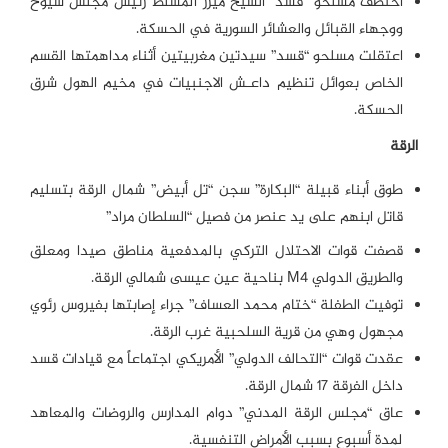
اختطف مسلحو “قسد” الشيخ ميزر المسلط رئيس مجلس شيوخ
ووجهاء القبائل والعشائر السورية في الحسكة.
اعتقلت مسلحو “قسد” سيدتين مغربيتين أثناء مداهمتها القسم
الخاص بعوائل تنظيم داعـش الاجنبيات في مخيم الهول شرق
الحسكة.
الرقة
طوق أبناء قبيلة “البكارة” سجن “تل أبيض” شمال الرقة بتسليم
قاتل ابنهم على يد عنصر من فصيل “السلطان مراد”
قصفت قوات الاحتلال التركي بالمدفعية مناطق صيدا ومعلق
والطريق الدولي M4 بناحية عين عيسى شمالي الرقة.
توفيت الطفلة “ختام محمد العساف” جراء إصابتها بفيروس رئوي
مجهول وهي من قرية السلحبية غرب الرقة.
عقدت قوات “التحالف الدولي” الأمريكي اجتماعاً مع قيادات قسد
داخل الفرقة 17 شمال الرقة.
عاق “مجلس الرقة المدني” دوام المدارس والروضات والمعاهد
لمدة أسبوع بسبب الأمراض التنفسية.