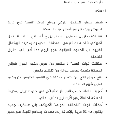
بئر نفطية وسيطروا عليها.
الحسكة
قصف جيش الاحتلال التركي مواقع قوات “قسد” في قرية
العيوش بريف تل تمر شمال غرب الحسكة
استهدف طيران مجهول المصدر يرجح أنه تابع لقوات الاحتلال
الأمريكي شاحنة بضائع في المنطقة الحدودية بمدينة البوكمال
القريبة من الحدود العراقية، فجر اليوم مما أدى إلى احتراق
الشاحنة.
اعتقلت قوات “قسد” 3 عناصر من حرس مخيم الهول شرقي
الحسكة بتهمة تهريب عوائل من تنظيم داعش.
وقع حريق ناتج عن انفجار مدفئة في القسم الخامس من مخيم
الهول شرق الحسكة.
أصيبت طفلة جراء إطلاق نار عشوائي في حي غويران بمدينة
الحسكة احتفالاً بفوز الأرجنتين بكأس العالم.
أدخلت قوات “التحالف الدولي” الأمريكي رتل عسكري جديد
يتكون من 52 عربة بالإضافة إلى معدات ومدافع ثقيلة عبر معبر