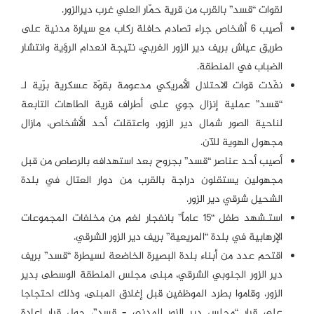
لقوات “قسد” بالقرب من قرية حمّار العلي غرب ديرالزور.
أصيب 6 أشخاص جراء تصادم حافلة ركاب مع سيارة مدنية على
طريق عياش بريف دير الزور الغربي، نتيجة انعدام الرؤية وانتشار
الضباب في المنطقة.
نفّذت قوات الاحتلال الأمريكي مدعومة بقوّة عسكرية برّية لـ
“قسد” عملية إنزال جوي على أطراف قرية الطاهات التابعة
لناحية الصور شمال دير الزور، واعتقلت أحد الأشخاص، مازال
مجهول الهوية للآن.
أصيب أحد عناصر “قسد” بجروح بعد استهدافه بالرصاص من قبل
مجهولين يستقلون دراجة بالقرب من دوار العتال في بلدة
الشحيل شرقي دير الزور.
استـشهد طفل “15 عاماً” بانفجار لغم من مخلفات المجموعات
الإرهابية في بلدة “المريعية” بريف دير الزور الشرقي.
اقتحم عدد من أبناء بلدة البصيرة الخاضعة لسيطرة “قسد” بريف
دير الزور الجنوبي الشرقي، مبنى مجلس المنطقة الوسطى بدير
الزور، وقاموا بطرد الموظفين قبل إغلاق المبنى، وذلك احتجاجا
على قرار “مجلس دير الزور المدني – قسد”، حول قرار إعادة