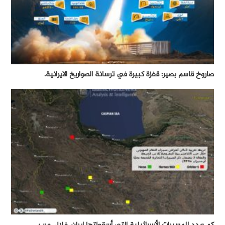
صاروخ قاسم بصير: قفزة كبيرة في ترسانة الصواريخ الايرانية.