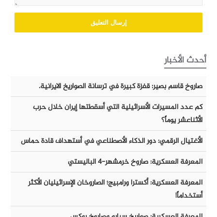
أحدث الأخبار
صاروخ قاسم بصير: قفزة كبيرة في ترسانة الصواريخ الايرانية.
كم عدد المسيرات الأسرائيلية التي أسقطتها إيران خلال حرب
الأثناعشر يوماً؟
الأغتيال الرقمي: دور الذكاء الأصطناعي في أستهداف قادة حماس
المعرفة العسكرية: صاروخ خرمشهر-٤ الباليستي
المعرفة العسكرية: أكسترا ورامبيج؛ الصاروخان الإسرائيليان الأكثر
أستخداماً!
المعرفة العسكرية: صواريخ سبارو وصاروخ روكس