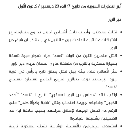
أبرز التطورات السورية من تاريخ 17 الى 23 ديسمبر / كانون الأول
دير الزور
قتلت سيدتين، وأصيب ثلاث أشخاص آخرين بجروح متفاوتة، إثر
اشتباكات عشائرية اندلعت بين عائلتين في بلدة ذيبان شرق دير
الزور.
قـتل عنصرين اثنين من قوات “قسد” جراء انفجار عبوة ناسفة
بسيارة عسكرية بالقرب من منطقة حاوي الحصان غربي دير الزور.
عثر الأهالي على جثة رجل قـتل بطلق ناري بالرأس في قرية
جزرة البوحميد بريف ديرالزور الغربي الخاضع لسيطرة مسلحي
“قسد”.
ارتكب قائد “مجلس دير الزور العسكري” التابع لـ “قسد” “أحمد
الخبيل” وشقيقه جريمة اغتصاب وقتل “شابة وامرأة حامل” على
الرغم من تدخل الوجهاء لإطلاق صراحهم بسبب علاقة ابن عم
الضحيتين بشقيقة القيادي!!
استهدف مجهولون بالأسلحة الرشاشة نقطة عسكرية تابعة