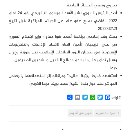
بجروح وبعض الخسائر المادية.
أصدر الرئيس السوري بشار الأسد المرسوم التشريعي رقم 24 لعام
2022 القاضي بمنح عفو عام عن الجرائم المرتكبة قبل تاريخ
21\12\2022
بحث وفد إعلامي برئاسة أحمد ضوا معاون وزير الإعلام السوري
مع علي كريميان الأمين العام لاتحاد الإذاعات والتلفزيونات
الإسلامية في طهران اليوم العلاقات الإعلامية بين سورية وإيران
وسبل تطويرها، بما يخدم مصالح البلدين والشعبين الصديقين.
درعا
استشهد ضابط برتبة “عقيد” ومرافقه إثر استهدافهما بالرصاص
المباشر عند دوار بلدة الشيخ سعد بريف درعا الغربي.
Share
Email
Telegram
WhatsApp
Twitter
Facebook
شارك:
التطورات السورية
سوريا في أسبوع