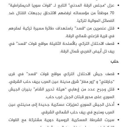
عزل “مجلس الرقة المدني” التابع لـ “قوات سوريا الديمقراطية”
70 موظفاً من مؤسساته لرفضهم الالتحاق بجبهات القتال ضد
الفصائل الموالية لتركيا.
قتل عنصرين من “قسد” باستهداف طائرة مسيرة تركية لمقرهم
في قرية قزعلي شمالي الرقة.
قصف الاحتلال التركي بالأسلحة الثقيلة مواقع قوات “قسد” في
ريف تل أبيض الغربي شمال الرقة.
حلب
قصف جيش الاحتلال التركي مواقع قوات “قسد” في قرى
“جارقلي” و “زور مغار” شرق مدينة عين العرب بريف حلب الشرقي.
قتل وجرح عدد من إرهابي “هيئة تحرير الشام” بنيران الجيش
السوري على محور قبتان الجبل غرب حلب.
أدخل الجيش السوري تعزيزات عسكرية جديدة إلى مدينتي عين
العرب ومنبج في ريف حلب الشمالي الشرقي.
سيرت الشرطة العسكرية الروسية دورية مشتركة مع القوات