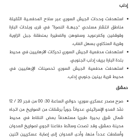
إدلب
استهدفت وحدات الجيش السوري عبر سلاح المدفعـية الثقيلة
مناطق انتشار مسلحي “جبهـة النصرة” في قرى وبلدات البارة
وقوقفين وكفرعويد وسفوهن والفطيرة بمنطقة جبل الزاوية
وقرية العنكاوي بسهل الغاب.
استهدفت مدفعية الجيش السوري تحركات الارهابيين في محيط
بلدة البارة بريف إدلب الجنوبي.
استهدفت مدفعية الجيش السوري تحصينات الإرهابيين في
محيط قرية بينين جنوبي إدلب.
دمشق
صرح مصدر عسكري سوري: حوالي الساعة 30: 00 من فجر 20 / 12
نفّذ العدو الإسرائيلي عدواناً جوياً برشقات من الصواريخ من اتجاه
شمال شرق بحيرة طبريا مستهدفاً بعض النقاط في محيط
مدينة دمشق، وقد تصدت وسائط دفاعنا الجوي لصواريخ العدوان
وأسقطت عدداً منها، وأدى العدوان إلى إصابة عسكريين اثنين