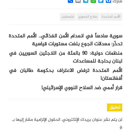
Share
Email
Telegram
WhatsApp
Twitter
Facebook
شارك:
الأمم المتحدة
صلاح الحموري
فلسطين
سورية سادساً في انعدام الأمن الغذائي.. الأمم المتحدة
تحذّر: معدلات الجوع بلغت مستويات قياسية
منظمات دولية: 90 بالمئة من اللاجئين السوريين في
لبنان بحاجة للمساعدات
الأمم المتحدة ترفض الاعتراف بحكومة طالبان في
أفغانستان!
قرار أممي ضد السلاح النووي الإسرائيلي!
تعليق
لن يتم نشر عنوان بريدك الإلكتروني.
الحقول الإلزامية مشار إليها بـ
*