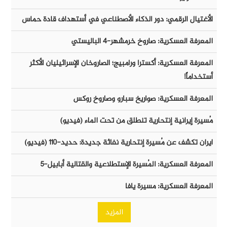
الأغتيال الرقمي: دور الذكاء الأصطناعي في أستهداف قادة حماس
المعرفة العسكرية: صاروخ خرمشهر-٤ الباليستي
المعرفة العسكرية: أكسترا ورامبيج؛ الصاروخان الإسرائيليان الأكثر
أستخداماً!
المعرفة العسكرية: صواريخ سبارو وصاروخ روكس
مُسيرة إيرانية إنتحارية تنطلق من تحت الماء (فيديو)
ايران تكشف عن مُسيرة إنتحارية نفاثة جديدة: حديد-١١٠ (فيديو)
المعرفة العسكرية: المُسيرة الإستطلاعية والقتالية أبابيل-٥
المعرفة العسكرية: مسيرة يافا
المزيد