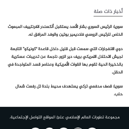
أخبار ذات صلة
سوريا: الرئيس السوري بشار الأسد يستقبل ألكسندر لافرنتييف المبعوث
الخاص للرئيس الروسي فلاديمير بوتين والوفد المرافق له.
دوي الانفجارات التي سمعت قبل قليل داخل قاعدة “كونيكو” التابعة
لجيش الاحتلال الامريكي بريف دير الزور، ناجمة عن تدريبات عسكرية
بالذخيرة الحية تقوم بها القوات الأمريكية وعناصر قسد المتواجدة في
الحقل.
سوريا: قصف مدفعي تركي يستهدف محيط بلدة تل رفعت شمال
حلب.
مجموعة تطورات العالم الإسلامي علئ المواقع التواصل الإجتماعية.