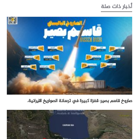
أخبار ذات صلة
صاروخ قاسم بصير: قفزة كبيرة في ترسانة الصواريخ الايرانية.