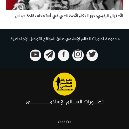
الأغتيال الرقمي: دور الذكاء الأصطناعي في أستهداف قادة حماس
مجموعة تطورات العالم الإسلامي علئ المواقع التواصل الإجتماعية.
تطــورات العــالم الإسلامـــــــــــي
من نحن