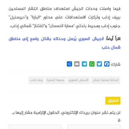
فيما واصلت وحدات الجيش استهداف مناطق انتشار المسلحين
بريف إدلب وتركزت الاستهدافات على محاور “البارة” و”ديرسنبل”
جنوب إدلب ومحيط بلدتي “معارة النعسان” و”تفتناز” شمالي إدلب.
اقرأ أيضاً:
الجيش السوري يُرسل وحداته بشكل واسع إلى مناطق
شمال حلب
Share
Email
Telegram
WhatsApp
Twitter
Facebook
شارك:
احباط عملية تسلل
الجيش السوري
جبهة النصرة
ريف ادلب
تعليق
لن يتم نشر عنوان بريدك الإلكتروني.
الحقول الإلزامية مشار إليها بـ
*