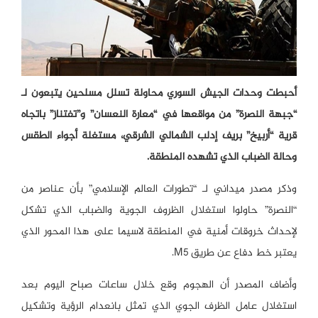
أحبطت وحدات الجيش السوري محاولة تسلل مسلحين يتبعون لـ
“جبهة النصرة” من مواقعها في “معارة النعسان” و”تفتناز” باتجاه
قرية “أربيخ” بريف إدلب الشمالي الشرقي، مستغلة أجواء الطقس
وحالة الضباب الذي تشهده المنطقة.
وذكر مصدر ميداني لـ “تطورات العالم الإسلامي” بأن عناصر من
“النصرة” حاولوا استغلال الظروف الجوية والضباب الذي تشكل
لإحداث خروقات أمنية في المنطقة لاسيما على هذا المحور الذي
يعتبر خط دفاع عن طريق M5.
وأضاف المصدر أن الهجوم وقع خلال ساعات صباح اليوم بعد
استغلال عامل الظرف الجوي الذي تمثل بانعدام الرؤية وتشكيل