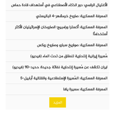
الأغتيال الرقمي: دور الذكاء الأصطناعي في أستهداف قادة حماس
المعرفة العسكرية: صاروخ خرمشهر-٤ الباليستي
المعرفة العسكرية: أكسترا ورامبيج؛ الصاروخان الإسرائيليان الأكثر
أستخداماً!
المعرفة العسكرية: صواريخ سبارو وصاروخ روكس
مُسيرة إيرانية إنتحارية تنطلق من تحت الماء (فيديو)
ايران تكشف عن مُسيرة إنتحارية نفاثة جديدة: حديد-١١٠ (فيديو)
المعرفة العسكرية: المُسيرة الإستطلاعية والقتالية أبابيل-٥
المعرفة العسكرية: مسيرة يافا
المزيد