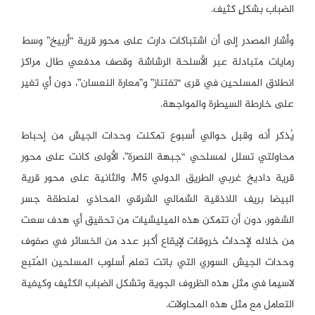
الضباب بشكلٍ كثيف.
وأشار المصدر إلى أن اشتباكات دارت على محور قرية “أربيخ” وسط
رمايات متبادلة عبر الأسلحة الرشاشة وقصف مدفعي طال مراكز
انطلاق المسلحين في قرى “تفتناز” و”معارة النعسان”، دون أي تغير
على خارطة السيطرة والمواجهة.
يُذكر أنه وقبل حوالي أسبوع تمكنت وحدات الجيش من إحباط
محاولتي تسلل لمسلحي “جبهة النصرة”، الأولى كانت على محور
قرية داديخ غربي الطريق الدولي M5، والثانية على محور قرية
البيضا بريف اللاذقية الشمالي الشرقي المحاذي لمنطقة جسر
الشغور، دون أن تتمكن هذه الميليشيات من تحقيق أي هدف سعت
من خلاله لإحداث خروقات لإيقاع أكبر عدد من الخسائر في صفوف
وحدات الجيش السوري التي باتت تعلم أسلوب المسلحين المُتبع
لاسيما في مثل هذه الظروف الجوية وتشكل الضباب الكثيف وكيفية
التعامل مع مثل هذه المحاولات.