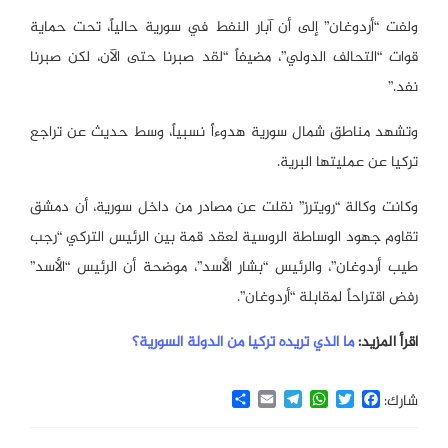
ولفت “أردوغان” إلى أن آبار النفط في سورية حالياً، تحت حماية
قوات “التحالف الدولي”، مضيفاً “لقد صبرنا حتى الآن، لكن صبرنا
نفد.”
وتشهد مناطق شمال سورية هدوءاً نسبياً، وسط حديث عن تراجع
تركيا عن عمليتها البرية.
وكانت وكالة “رويترز” نقلت عن مصادر من داخل سورية، أن دمشق
تقاوم جهود الوساطة الروسية لعقد قمة بين الرئيس التركي “رجب
طيب أردوغان”، والرئيس “بشار الأسد”، موضحة أن الرئيس “الأسد”
رفض اقتراحاً لمقابلة “أردوغان”.
اقرأ المزيد:
ما الذي تريده تركيا من الدولة السورية؟
Share
Email
Telegram
WhatsApp
Twitter
Facebook
شارك: