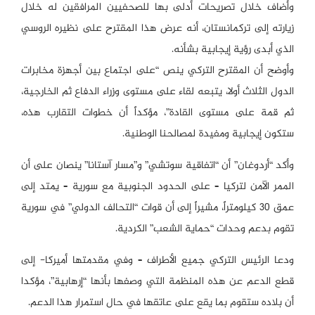
وأضاف خلال تصريحات أدلى بها للصحفيين المرافقين له خلال
زيارته إلى تركمانستان، أنه عرض هذا المقترح على نظيره الروسي
الذي أبدى رؤية إيجابية بشأنه.
وأوضح أن المقترح التركي ينص “على اجتماع بين أجهزة مخابرات
الدول الثلاث أولا، يتبعه لقاء على مستوى وزراء الدفاع ثم الخارجية،
ثم قمة على مستوى القادة”، مؤكداً أن خطوات التقارب هذه،
ستكون إيجابية ومفيدة لمصالحنا الوطنية.
وأكد “أردوغان” أن “اتفاقية سوتشي” و”مسار آستانا” ينصان على أن
الممر الآمن لتركيا – على الحدود الجنوبية مع سورية – يمتد إلى
عمق 30 كيلومتراً، مشيراً إلى أن قوات “التحالف الدولي” في سورية
تقوم بدعم وحدات “حماية الشعب” الكردية.
ودعا الرئيس التركي جميع الأطراف – وفي مقدمتها أميركا- إلى
قطع الدعم عن هذه المنظمة التي وصفها بأنها “إرهابية”، مؤكدا
أن بلاده ستقوم بما يقع على عاتقها في حال استمرار هذا الدعم.