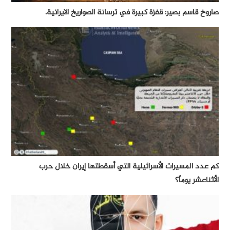
صاروخ قاسم بصير: قفزة كبيرة في ترسانة الصواريخ الايرانية.
كم عدد المسيرات الأسرائيلية التي أسقطتها إيران خلال حرب
الأثناعشر يوماً؟