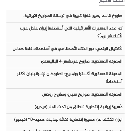
أحدث الأخبار
صاروخ قاسم بصير: قفزة كبيرة في ترسانة الصواريخ الايرانية.
كم عدد المسيرات الأسرائيلية التي أسقطتها إيران خلال حرب
الأثناعشر يوماً؟
الأغتيال الرقمي: دور الذكاء الأصطناعي في أستهداف قادة حماس
المعرفة العسكرية: صاروخ خرمشهر-٤ الباليستي
المعرفة العسكرية: أكسترا ورامبيج؛ الصاروخان الإسرائيليان الأكثر
أستخداماً!
المعرفة العسكرية: صواريخ سبارو وصاروخ روكس
مُسيرة إيرانية إنتحارية تنطلق من تحت الماء (فيديو)
ايران تكشف عن مُسيرة إنتحارية نفاثة جديدة: حديد-١١٠ (فيديو)