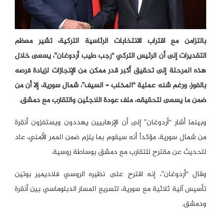
بالتزامن مع اقتراب الانتخابات الرئاسية التركية، تشير معظم
التقديرات إلى أن الرئيس التركي “رجب طيب أردوغان”، يسعى خلال
هذه المرحلة إلى تحقيق أكبر قدر ممكن من الإنجازات لزيادة فرصه
بالفوز، ورغم شنه عملية “المخلب – السيف”، شمال سورية، إلا أن من
ضمن ما يسعى لتحقيقه، ملف عودة اللاجئين والتقارب مع دمشق.
وبينما أشار “أردوغان” إلى أن الإرهابيين يهددون ويستفزون أنقرة
من شمال سورية، مؤكداً أنه سيقوم بما يلزم ضمن الممر الأمني، عاد
للحديث عن مقترح للتقارب مع دمشق بوساطة روسية.
وقال “أردوغان”، إنه اقترح على نظيره الروسي فلاديمير بوتين
تأسيس آلية ثلاثية مع سورية، لتسريع المسار الدبلوماسي بين أنقرة
ودمشق.