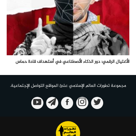
الأغتيال الرقمي: دور الذكاء الأصطناعي في أستهداف قادة حماس
مجموعة تطورات العالم الإسلامي علئ المواقع التواصل الإجتماعية.