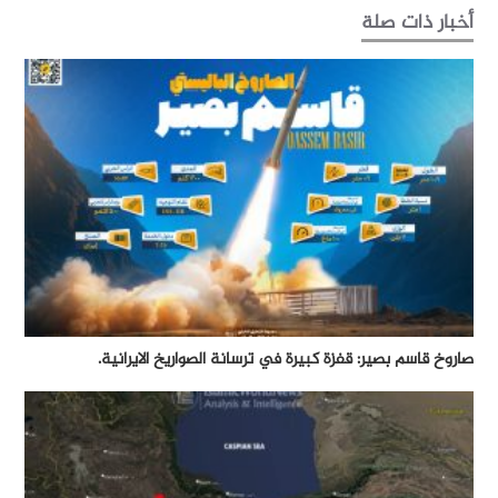
أخبار ذات صلة
صاروخ قاسم بصير: قفزة كبيرة في ترسانة الصواريخ الايرانية.