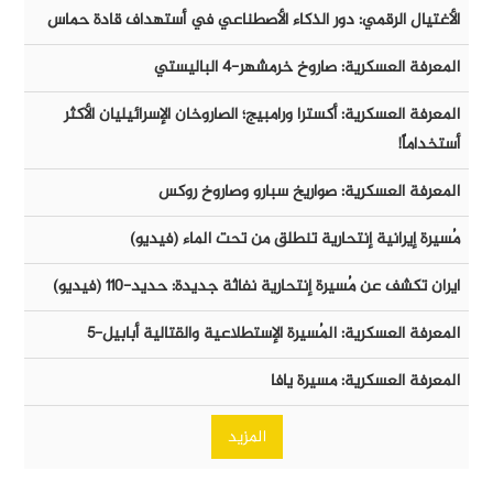
الأغتيال الرقمي: دور الذكاء الأصطناعي في أستهداف قادة حماس
المعرفة العسكرية: صاروخ خرمشهر-٤ الباليستي
المعرفة العسكرية: أكسترا ورامبيج؛ الصاروخان الإسرائيليان الأكثر
أستخداماً!
المعرفة العسكرية: صواريخ سبارو وصاروخ روكس
مُسيرة إيرانية إنتحارية تنطلق من تحت الماء (فيديو)
ايران تكشف عن مُسيرة إنتحارية نفاثة جديدة: حديد-١١٠ (فيديو)
المعرفة العسكرية: المُسيرة الإستطلاعية والقتالية أبابيل-٥
المعرفة العسكرية: مسيرة يافا
المزيد