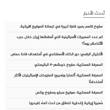
أحدث الأخبار
صاروخ قاسم بصير: قفزة كبيرة في ترسانة الصواريخ الايرانية.
كم عدد المسيرات الأسرائيلية التي أسقطتها إيران خلال حرب
الأثناعشر يوماً؟
الأغتيال الرقمي: دور الذكاء الأصطناعي في أستهداف قادة حماس
المعرفة العسكرية: صاروخ خرمشهر-٤ الباليستي
المعرفة العسكرية: أكسترا ورامبيج؛ الصاروخان الإسرائيليان الأكثر
أستخداماً!
المعرفة العسكرية: صواريخ سبارو وصاروخ روكس
مُسيرة إيرانية إنتحارية تنطلق من تحت الماء (فيديو)