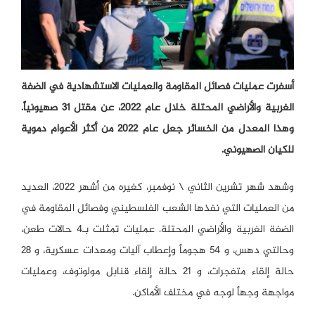
أسفرت عمليات فصائل المقاومة والعمليات الاستشهادية في الضفة
الغربية والأراضي المحتلة خلال عام 2022، عن مقتل 31 صهيونياً.
وهذا المعدل من الخسائر جعل عام 2022 من أكثر الأعوام دموية
للكيان الصهيوني.
وشهد شهر تشرين الثاني \ نوفمبر، كغيره من أشهر 2022، العديد
من العمليات التي نفذها الشعب الفلسطيني وفصائل المقاومة في
الضفة الغربية والأراضي المحتلة. عمليات تمثلت بـ4 حالات طعن،
وحالتي دهس، و 54 هجوماً وإعطاب آليات ومعدات عسكرية، و 28
حالة إلقاء متفجرات، و 21 حالة إلقاء قنابل مولوتوف، وعمليات
مواجهة وجهاً لوجه في مختلف الأماكن.