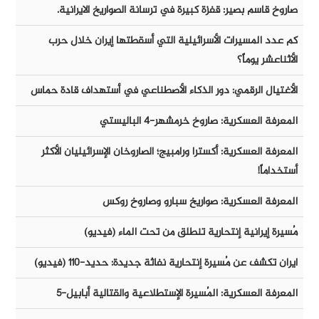
صاروخ قاسم بصير: قفزة كبيرة في ترسانة الصواريخ الايرانية.
كم عدد المسيرات الأسرائيلية التي أسقطتها إيران خلال حرب
الأثناعشر يوماً؟
الأغتيال الرقمي: دور الذكاء الأصطناعي في أستهداف قادة حماس
المعرفة العسكرية: صاروخ خرمشهر-٤ الباليستي
المعرفة العسكرية: أكسترا ورامبيج؛ الصاروخان الإسرائيليان الأكثر
أستخداماً!
المعرفة العسكرية: صواريخ سبارو وصاروخ روكس
مُسيرة إيرانية إنتحارية تنطلق من تحت الماء (فيديو)
ايران تكشف عن مُسيرة إنتحارية نفاثة جديدة: حديد-١١٠ (فيديو)
المعرفة العسكرية: المُسيرة الإستطلاعية والقتالية أبابيل-٥