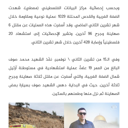
وبحسب إحصائية مركز البيانات الفلسطيني (معطي)، شهدت
الضفة الغربية والقدس المحتلة 1029 عملية نوعية ومقاومة خلال
شهر تشرين الثاني الماضي. وقد أسفرت هذه العمليات عن مقتل 6
صهاينة وجرح 96 آخرين. وتشير الإحصائيات إلى استشهاد 20
فلسطينياً وإصابة 428 آخرين خلال شهر تشرين الثاني.
وفي الـ15 من تشرين الثاني \ نوفمبر، نفّذ الشهيد محمد صوف
البالغ من العمر 19 عاماً، عملية استشهادية في مستوطنة آرئيل
شمال الضفة الغربية، والتي أسفرت عن مقتل ثلاثة صهاينة وجرح
ثلاثة آخرين. حيث في البداية دهس الشهيد صوف بسيارة بعض
الصهاينة ثم نزل منها وطعنهم بالسكين.