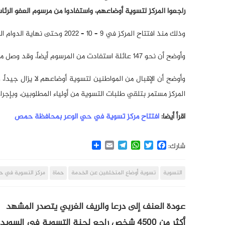
راجعوا المركز لتسوية أوضاعهم، واستفادوا من مرسوم العفو الرئاسي رقم 7 لل
وذلك منذ افتتاح المركز في 9 – 10 – 2022 وحتى نهاية الدوام الرسمي أمس.
وأوضح أن نحو 147 عائلة استفادت من المرسوم أيضاً، وقد وصل منها العديد من العائلات إلى حماة مع آلياتها وأثاثها.
وأوضح أن الإقبال من المواطنين لتسوية أوضاعهم لا يزال جيداً
المركز مستمر بتلقي طلبات التسوية من أولياء المطلوبين، وبإجراء
اقرأ أيضا:
افتتاح مركز تسوية في حي الوعر بمحافظة حمص
Share
Email
Telegram
WhatsApp
Twitter
Facebook
شارك:
التسوية
تسوية أوضاع المتخلفين عن الخدمة
حماة
مركز التسوية في ح
عودة العنف إلى درعا والريف الغربي يتصدر المشهد
أكثر من 4500 شخص راجع لجنة التسوية في السويداء.. هل ستمهد الطريق لتهدئة الأوضاع بالمحافظة؟!