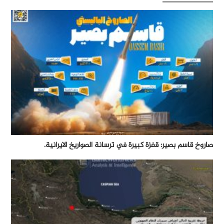
صاروخ قاسم بصير: قفزة كبيرة في ترسانة الصواريخ الايرانية.