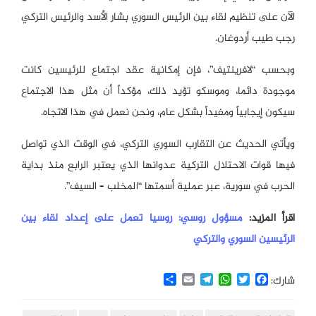
الآن على تنظيم لقاء بين الرئيس السوري بشار الأسد والرئيس التركي
رجب طيب أردوغان.
وبحسب “لافرينتيف”، فإن إمكانية عقد اجتماع للرئيسين كانت
موجودة دائما، وموسكو تؤيد ذلك، مؤكداً أن مثل هذا الاجتماع
سيكون إيجابياً ومفيداً بشكل عام، ونحن نعمل في هذا الاتجاه.
ويأتي الحديث عن التقارب السوري التركي، في الوقت الذي تواصل
فيها قوات الاحتلال التركية عدوانها الذي يعتبر الرابع منذ بداية
الحرب في سورية، عبر عملية أسمتها “المخلب – السيف”.
اقرأ المزيد:
مسؤول روسي: روسيا تعمل على إعداد لقاء بين
الرئيسين السوري والتركي
Share
Email
Telegram
WhatsApp
Twitter
Facebook
شارك: