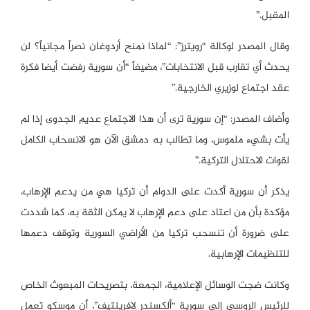
المقبل.”
وقال المصدر لوكالة “رويترز”: “لماذا نمنح أردوغان نصراً مجانياً؟ لن
يحدث أي تقارب قبل الانتخابات”، مضيفاً “أن سورية رفضت أيضا فكرة
عقد اجتماع لوزيري الخارجية.”
وأضاف المصدر: “إن سورية ترى أن هذا الاجتماع عديم الجدوى إذا لم
يأت بشيء ملموس، وما تطالب به دمشق الآن هو الانسحاب الكامل
لقوات الاحتلال التركية.”
يذكر أن سورية أكدت على الدوام أن تركيا هي من يدعم الإرهاب،
مؤكدة بأن من اعتاد على دعم الإرهاب لا يمكن الثقة به، كما شددت
على ضرورة أن تنسحب تركيا من الأراضي السورية وتوقف دعمها
للتنظيمات الإرهابية.
وكانت ضجت الوسائل الإعلامية، الجمعة، بتصريحات المبعوث الخاص
للرئيس الروسي إلى سورية “ألكسندر لافرينتيف”، أن موسكو تعمل