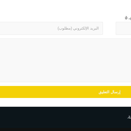
بـ
*
ة.