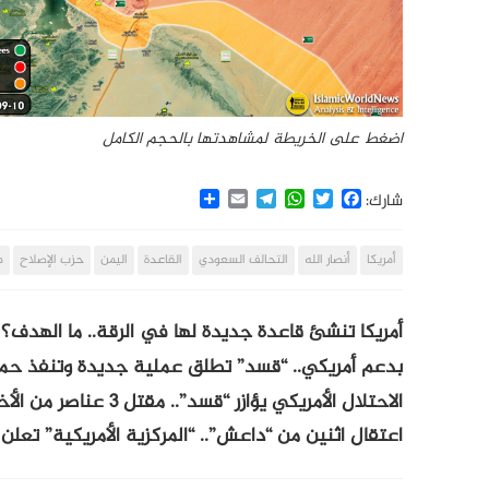
اضغط على الخريطة لمشاهدتها بالحجم الكامل
Share
Email
Telegram
WhatsApp
Twitter
Facebook
شارك:
أمريكا
أنصار الله
التحالف السعودي
القاعدة
اليمن
حزب الإصلاح
م
أمريكا تنشئ قاعدة جديدة لها في الرقة.. ما الهدف؟
بدعم أمريكي.. “قسد” تطلق عملية جديدة وتنفذ حمل
الاحتلال الأمريكي يؤازر “قسد”.. مقتل 3 عناصر من الأخيرة بريف دير الزور
اعتقال اثنين من “داعش”.. “المركزية الأمريكية” تعلن 