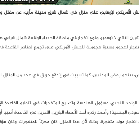
جيش الأمريكي الإرهابي على منزل في شمال شرق مدينة مأرب، عن مقتل وج
ادر محلية في مدينة مأرب، أنه منتصف فجر الـ30 من تشرين الثاني \ نوفمبر، وقوع انفجار في منطقة الحدباء الواقعة شمال 
نفجار لهجوم مسيرة هجومية للجيش الأمريكي على تجمع لعناصر القاعدة ف
، بينهم بعض المدنيين، كما تسببت في إندلاع حريق في عدد من المنازل 
الواحد النجدي، مسؤول الهندسة وتصنيع المتفجرات في تنظيم القاعدة الإر
 الجنسية) وأحمد زكي، أحد الأعضاء البارزين الآخرين في القاعدة، أصيبا أ
نفجار مواد متفجرة، وذلك لأن هذا المنزل كان مخزناً للمتفجرات وكان هؤل