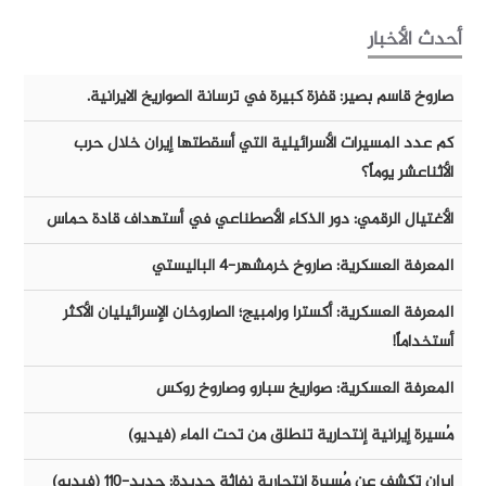
أحدث الأخبار
صاروخ قاسم بصير: قفزة كبيرة في ترسانة الصواريخ الايرانية.
كم عدد المسيرات الأسرائيلية التي أسقطتها إيران خلال حرب
الأثناعشر يوماً؟
الأغتيال الرقمي: دور الذكاء الأصطناعي في أستهداف قادة حماس
المعرفة العسكرية: صاروخ خرمشهر-٤ الباليستي
المعرفة العسكرية: أكسترا ورامبيج؛ الصاروخان الإسرائيليان الأكثر
أستخداماً!
المعرفة العسكرية: صواريخ سبارو وصاروخ روكس
مُسيرة إيرانية إنتحارية تنطلق من تحت الماء (فيديو)
ايران تكشف عن مُسيرة إنتحارية نفاثة جديدة: حديد-١١٠ (فيديو)