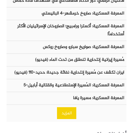
الأغتيال الرقمي: دور الذكاء الأصطناعي في أستهداف قادة حماس
المعرفة العسكرية: صاروخ خرمشهر-٤ الباليستي
المعرفة العسكرية: أكسترا ورامبيج؛ الصاروخان الإسرائيليان الأكثر
أستخداماً!
المعرفة العسكرية: صواريخ سبارو وصاروخ روكس
مُسيرة إيرانية إنتحارية تنطلق من تحت الماء (فيديو)
ايران تكشف عن مُسيرة إنتحارية نفاثة جديدة: حديد-١١٠ (فيديو)
المعرفة العسكرية: المُسيرة الإستطلاعية والقتالية أبابيل-٥
المعرفة العسكرية: مسيرة يافا
المزيد