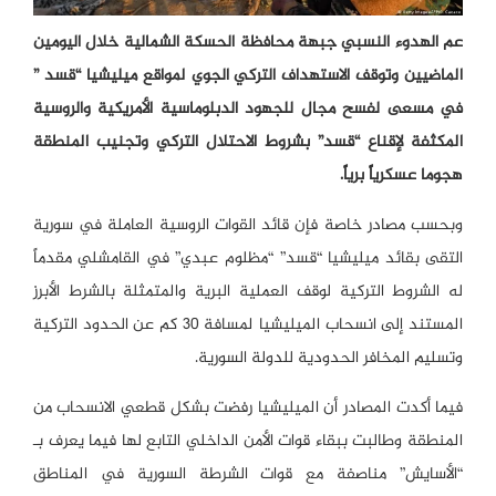
عم الهدوء النسبي جبهة محافظة الحسكة الشمالية خلال اليومين
الماضيين وتوقف الاستهداف التركي الجوي لمواقع ميليشيا “قسد ”
في مسعى لفسح مجال للجهود الدبلوماسية الأمريكية والروسية
المكثفة لإقناع “قسد” بشروط الاحتلال التركي وتجنيب المنطقة
هجوما عسكرياً برياً.
وبحسب مصادر خاصة فإن قائد القوات الروسية العاملة في سورية
التقى بقائد ميليشيا “قسد” “مظلوم عبدي” في القامشلي مقدماً
له الشروط التركية لوقف العملية البرية والمتمثلة بالشرط الأبرز
المستند إلى انسحاب الميليشيا لمسافة 30 كم عن الحدود التركية
وتسليم المخافر الحدودية للدولة السورية.
فيما أكدت المصادر أن الميليشيا رفضت بشكل قطعي الانسحاب من
المنطقة وطالبت ببقاء قوات الأمن الداخلي التابع لها فيما يعرف بـ
“الأسايش” مناصفة مع قوات الشرطة السورية في المناطق