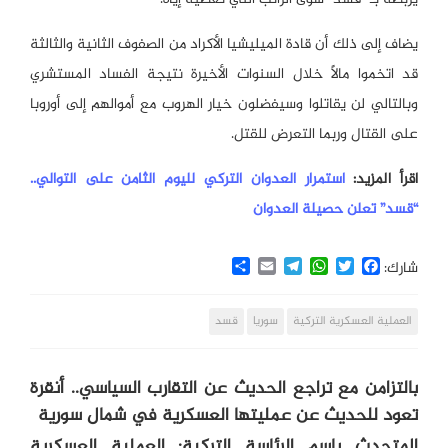
يضاف إلى ذلك أن قادة الميليشيا الأكراد من الصفوف الثانية والثالثة
قد اتخموا مالاً خلال السنوات الأخيرة نتيجة الفساد المستشري
وبالتالي لن يقاتلوا وسيفضلون خيار الهروب مع أموالهم إلى أوروبا
على القتال وربما التعرض للقتل.
اقرأ المزيد:
استمرار العدوان التركي لليوم الثامن على التوالي..
“قسد” تعلن حصيلة العدوان
Share
Email
Telegram
WhatsApp
Twitter
Facebook
شارك:
العملية العسكرية التركية
سوريا
قسد
بالتزامن مع تراجع الحديث عن التقارب السياسي.. أنقرة
تعود للحديث عن عمليتها العسكرية في شمال سورية
المتحدث باسم الرئاسة التركية: العملية العسكرية