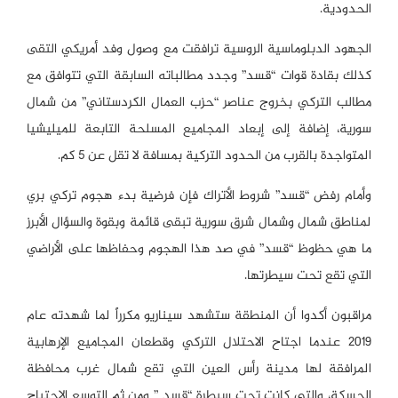
الحدودية.
الجهود الدبلوماسية الروسية ترافقت مع وصول وفد أمريكي التقى
كذلك بقادة قوات “قسد” وجدد مطالباته السابقة التي تتوافق مع
مطالب التركي بخروج عناصر “حزب العمال الكردستاني” من شمال
سورية، إضافة إلى إبعاد المجاميع المسلحة التابعة للميليشيا
المتواجدة بالقرب من الحدود التركية بمسافة لا تقل عن 5 كم.
وأمام رفض “قسد” شروط الأتراك فإن فرضية بدء هجوم تركي بري
لمناطق شمال وشمال شرق سورية تبقى قائمة وبقوة والسؤال الأبرز
ما هي حظوظ “قسد” في صد هذا الهجوم وحفاظها على الأراضي
التي تقع تحت سيطرتها.
مراقبون أكدوا أن المنطقة ستشهد سيناريو مكرراً لما شهدته عام
2019 عندما اجتاح الاحتلال التركي وقطعان المجاميع الإرهابية
المرافقة لها مدينة رأس العين التي تقع شمال غرب محافظة
الحسكة، والتي كانت تحت سيطرة “قسد ” ومن ثم التوسع الاجتياح