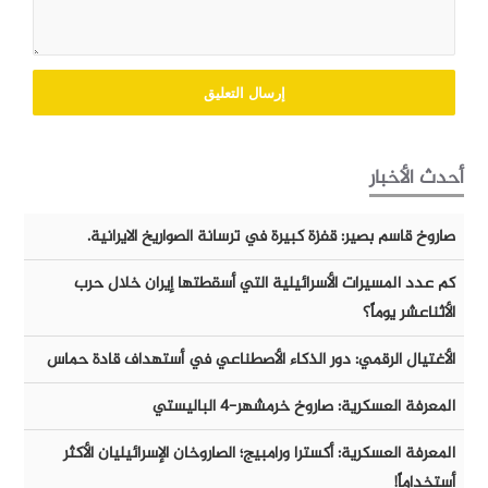
أحدث الأخبار
صاروخ قاسم بصير: قفزة كبيرة في ترسانة الصواريخ الايرانية.
كم عدد المسيرات الأسرائيلية التي أسقطتها إيران خلال حرب
الأثناعشر يوماً؟
الأغتيال الرقمي: دور الذكاء الأصطناعي في أستهداف قادة حماس
المعرفة العسكرية: صاروخ خرمشهر-٤ الباليستي
المعرفة العسكرية: أكسترا ورامبيج؛ الصاروخان الإسرائيليان الأكثر
أستخداماً!