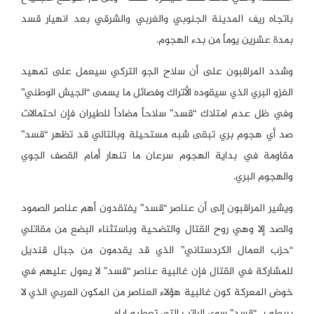
باتجاه ريف المدينة الجنوبي والغربي والشرقي بعد انهيار قسد
بمدة عشرين يوماً من بدء الهجوم.
وشدد المراقبون على أن سلاح الجو التركي سيعمل على تمهيد
الغزو البري الذي سيقوده الأتراك وفصائل ما يسمى “الجيش الوطني”
وفي ظل عدم امتلاك “قسد” سلاحاً مضاداً للطيران فإن احتمالات
صد أي هجوم بري تبقى شبه مستحيلة وبالتالي قد تظهر “قسد”
مقاومة في بداية الهجوم سرعان ما تنهار أمام القصف الجوي
والهجوم البري.
ويشير المراقبون إلى أن عناصر “قسد” يفتقدون أهم عناصر الصمود
والصد إلا وهي روح القتال والتضحية وباستثناء البضع من مقاتلي
“حزب العمال الكردستاني” الذي قد يقدمون من جبال قنديل
للمشاركة في القتال فإن غالبية عناصر “قسد” لا يعول عليهم في
خوض المعركة كون غالبية هؤلاء العناصر من المكون العربي الذي لا
يربطه بـ “قسد” سوى الراتب التي تعطيه إياه.