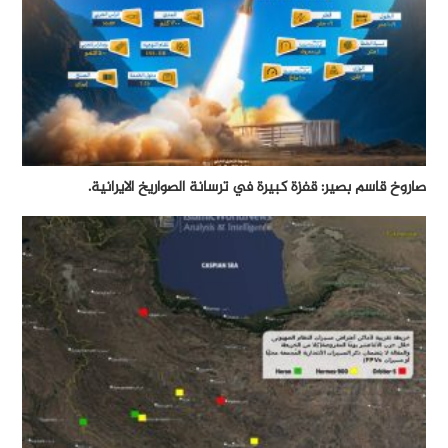
صاروخ قاسم بصير: قفزة كبيرة في ترسانة الصواريخ الايرانية.