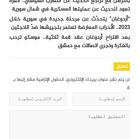
بالتزامن مع تراجع الحديث عن التقارب السياسي.. أنقرة
تعود للحديث عن عمليتها العسكرية في شمال سورية
“أردوغان” يتحدّث عن مرحلة جديدة في سورية خلال
2023.. الأحزاب المعارضة تستمر بتجييشها ضدّ اللاجئين
بعد اقتراح أردوغان عقد قمة ثلاثية.. موسكو ترحب
بالفكرة وتجري اتصالات مع دمشق
تعليق
لن يتم نشر عنوان بريدك الإلكتروني.
الحقول الإلزامية مشار إليها بـ
*