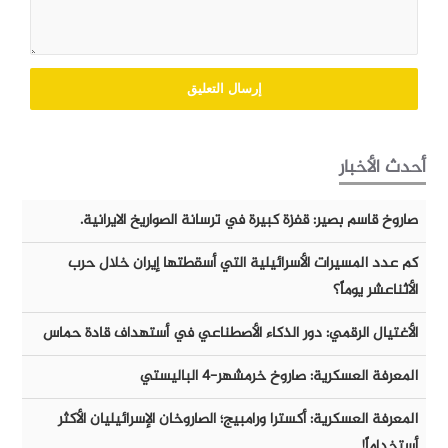
أحدث الأخبار
صاروخ قاسم بصير: قفزة كبيرة في ترسانة الصواريخ الايرانية.
كم عدد المسيرات الأسرائيلية التي أسقطتها إيران خلال حرب
الأثناعشر يوماً؟
الأغتيال الرقمي: دور الذكاء الأصطناعي في أستهداف قادة حماس
المعرفة العسكرية: صاروخ خرمشهر-٤ الباليستي
المعرفة العسكرية: أكسترا ورامبيج؛ الصاروخان الإسرائيليان الأكثر
أستخداماً!