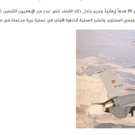
وأضافت الصحيفة، “خلال تنفيذ عملية “مخلب السيف”، تم تدمير 89 هدفاً إرهابياً، وجرى خلال ذلك القضاء على عدد من الإرهابيين ا
رفيعي المستوى، وتعتبر العملية الخطوة الاولى في عملية برية محتملة في سور