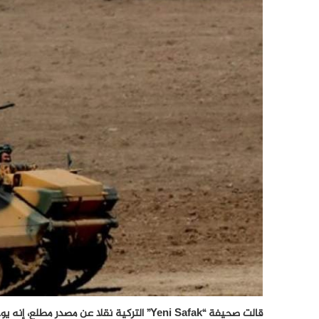
قالت صحيفة “Yeni Safak” التركية نقلا عن مصدر مطلع، إنه يوجد احتمال لقيام الجيش التركي بتنفيذ عملية برية في شمال سوريا.