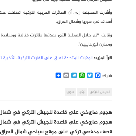
وأشارت الصحيفة، إلى أن الطائرات الحربية التركية انطلقت 
أهداف في سوريا وشمال العراق.
وقالت، “تم خلال العملية التي نفذتها طائرات قتالية ومساندة
ومخازن للإرهابيين”.
اقرأ المزيد:
الولايات المتحدة تعلق على الغارات التركية.. الأخيرة تعلن سقوط 4 قذائف بمنطقة ح
Share
Email
Telegram
WhatsApp
Twitter
Facebook
شارك:
الجيش التركي
تركيا
سوريا
هجوم صاروخي على قاعدة للجيش التركي في شمال
هجوم صاروخي على قاعدة للجيش التركي في شمال ا
قصف مدفعي تركي على موقع سياحي شمال العراق +