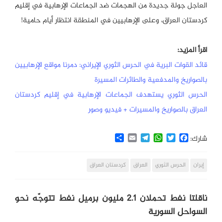
العاجل جولة جديدة من الهجمات ضد الجماعات الإرهابية في إقليم
كردستان العراق، وعلى الإرهابيين في المنطقة انتظار أيام حامية!
اقرأ المزيد:
قائد القوات البرية في الحرس الثوري الإيراني: دمرنا مواقع الإرهابيين
بالصواريخ والمدفعية والطائرات المسيرة
الحرس الثوري يستهدف الجماعات الإرهابية في إقليم كردستان
العراق بالصواريخ والمسيرات + فيديو وصور
Share
Email
Telegram
WhatsApp
Twitter
Facebook
شارك:
إيران
الحرس الثوري
العراق
كردستان العراق
ناقلتا نفط تحملان 2.1 مليون برميل نفط تتوجّه نحو
السواحل السورية