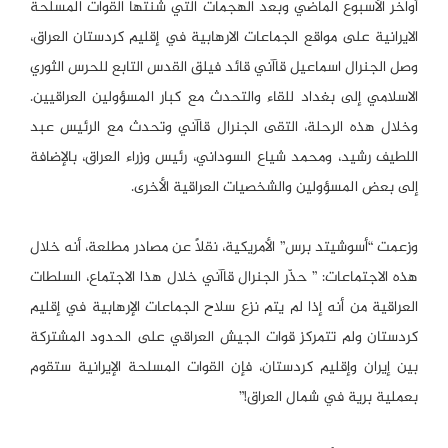
أواخر الأسبوع الماضي وبعد الهجمات التي شنتها القوات المسلحة
الايرانية على مواقع الجماعات الارهابية في إقليم كردستان العراق،
وصل الجنرال اسماعيل قاآني قائد فيلق القدس التابع للحرس الثوري
الاسلامي إلى بغداد للقاء والتحدث مع كبار المسؤولين العراقيين.
وخلال هذه الرحلة، التقى الجنرال قاآني وتحدث مع الرئيس عبد
اللطيف رشيد، ومحمد شياع السوداني، رئيس وزراء العراق، بالإضافة
إلى بعض المسؤولين والشخصيات العراقية الأخرى.
وزعمت “أسوشيتد برس” الأمريكية، نقلاً عن مصادر مطلعة، أنه خلال
هذه الاجتماعات: ” حذّر الجنرال قاآني خلال هذا الاجتماع، السلطات
العراقية من أنه إذا لم يتم نزع سلاح الجماعات الإرهابية في إقليم
كردستان ولم تتمركز قوات الجيش العراقي على الحدود المشتركة
بين إيران وإقليم كردستان، فإن القوات المسلحة الإيرانية ستقوم
بعملية برية في شمال العراق!”