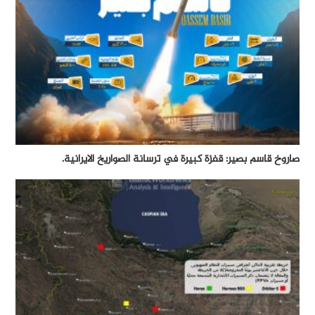
صاروخ قاسم بصير: قفزة كبيرة في ترسانة الصواريخ الايرانية.