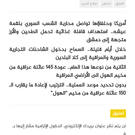
العراق
داعش
صلاح الدين
أمريكا وحلفاؤها تواصل محاربة الشعب السوري بلقمة
عيشه.. استهداف قافلة غذائية تحمل الطحين والأرز
متجهة إلى دمشق
خلال أيام قليلة.. السماح بدخول الشاحنات التجارية
السورية والعراقية إلى كلا البلدين
الثانية من نوعها هذا العام.. عودة 145 عائلة عراقية من
مخيم الهول الى الأراضي العراقية
بدون تحديد موعد العملية.. الترتيب لإعادة ما يقارب الـ
150 عائلة عراقية من مخيم “الهول”
تعليق
لن يتم نشر عنوان بريدك الإلكتروني.
الحقول الإلزامية مشار إليها بـ
*