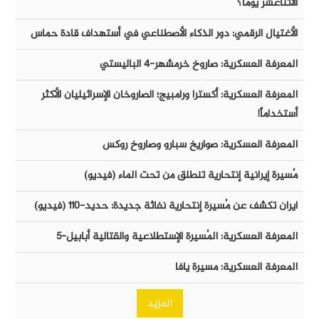
الأثناعشر يوماً؟
الأغتيال الرقمي: دور الذكاء الأصطناعي في أستهداف قادة حماس
المعرفة العسكرية: صاروخ خرمشهر-٤ الباليستي
المعرفة العسكرية: أكسترا ورامبيج؛ الصاروخان الإسرائيليان الأكثر
أستخداماً!
المعرفة العسكرية: صواريخ سبارو وصاروخ روكس
مُسيرة إيرانية إنتحارية تنطلق من تحت الماء (فيديو)
ايران تكشف عن مُسيرة إنتحارية نفاثة جديدة: حديد-١١٠ (فيديو)
المعرفة العسكرية: المُسيرة الإستطلاعية والقتالية أبابيل-٥
المعرفة العسكرية: مسيرة يافا
المزيد