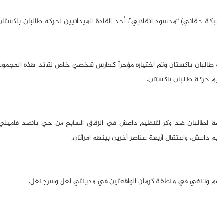
كة حقاني) “محسود انقلابي”، أحد القادة الميدانيين لحركة طالبان باكستان
كة طالبان باكستان وتم اختياره مؤخراً كحارس شخصي خاص لقائد هذه المجموع
م حركة طالبان باكستان.
تابعة لطالبان ضد وكر لتنظيم داعش في الزقاق السابع من حي بانصد فاميلي
اعش، واعتقال أربعة عناصر آخرين بينهم امرأتان.