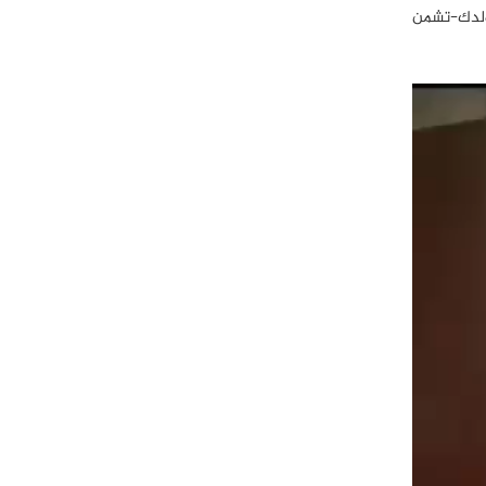
مبر، عند معبر سبين بولدك-تشمن