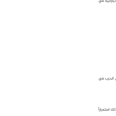
ية استخباراتية في
جنود بريطانيين خلال الحرب في
 استمراراً