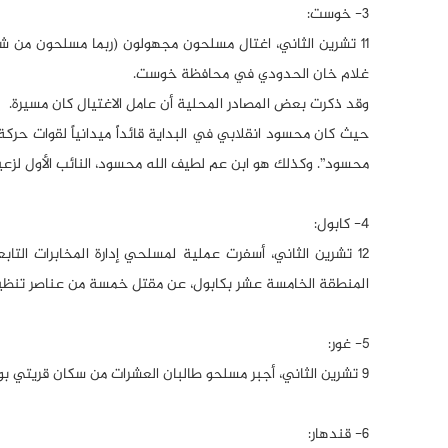
3- خوست:
11 تشرين الثاني، اغتال مسلحون مجهولون (ربما مسلحون من شب
غلام خان الحدودي في محافظة خوست.
وقد ذكرت بعض المصادر المحلية أن عامل الاغتيال كان مسيرة.
حيث كان محسود انقلابي في البداية قائداً ميدانياً لقوات حر
محسود”. وكذلك هو ابن عم لطيف الله محسود، النائب الأول لزعي
4- كابول:
12 تشرين الثاني، أسفرت عملية لمسلحي إدارة المخابرات ال
المنطقة الخامسة عشر بكابول، عن مقتل خمسة من عناصر تنظيم د
5- غور:
9 تشرين الثاني، أجبر مسلحو طالبان العشرات من سكان قريتي بوم وتنغي في منطقة كرمان الواقعتين في مدينتي لعل وسرجنغل.
6- قندهار: