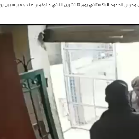
قُتل وجُرح جنديان باكستانيان خلال اشتباك بين مسلحي طالبان وحرس الحدود الباكستاني يوم 13 تشرين الثاني \ نوف