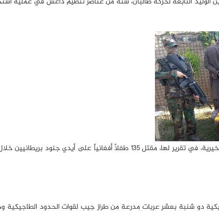
لثاني، اعتقلت قوات اللواء الثالث من الفرقة 201 خالد بن الوليد التابعة لحركة طالبان، ستة من عناصر تنظيم داعش في عمل
10- 9 تشرين الثاني، أكدت جمعية “العمل ضد العنف المسلح” الخيرية، في تقرير لها، مقتل 135 طفلاً أفغانياً على أيدي 
طاجيكية دو شنبة بعشر عربات مدرعة من طراز جيب لقوات الحدود الطاجيكية وذلك