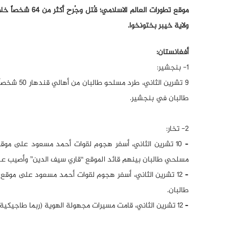
موقع تطورات الع
ولاية خيبر بختونخوا.
أفغانستان:
1- بنجشير:
9 تشرين ال
طالبان في بنجشير.
2- تخار:
– 10 تشرين الثاني، أسفر هجوم لقوات أحمد مسعود على م
مسلحي طالبان بينهم قائد الموقع “قاري سيف الدين” وأصيب عد
– 12 تشرين الثاني، أسفر هجوم لقوات أحمد مسعود على م
طالبان.
– 12 تشرين الثاني، قامت مسيرات مجهولة الهوية (ربما طاجيكية) برحلات استطلاع في سماء مدينة درقد.