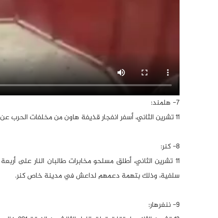
7- هلمند:
11 تشرين الثاني، أسفر انفجار قذيفة هاون من مخلفات الحرب عن مقتل أربعة تلاميذ وإصابة اثنين آخرين في مدينة لشكرغاه.
8- كنر:
11 تشرين الثاني، أطلق مسلحو مخابرات طالبان النار على أرب
سلفية، وذلك بتهمة دعمهم لداعش في مدينة خاص كنر.
9- ننغرهار: