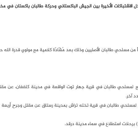
الم الاسلامي؛ قُتل وجُرح أكثر من 64 شخصاً خلال الاشتباكات الأخيرة بين الجيش الباكستاني وحركة طالبان باكستا
ثاني، طرد مسلحو طالبان من أهالي قندهار 50 شخصاً من مسلحي طالبان الأصليين وذلك بعد مُشّادّة كلامية مع مولوي قدرة
وقع لمسلحي طالبان في قرية جهار توت الواقعة في مدينة كلفغان، عن مقت
د آخر.
وقع لمسلحي طالبان في قرية تخته تراش بمدينة رستاق عن مقتل وجرح أربع