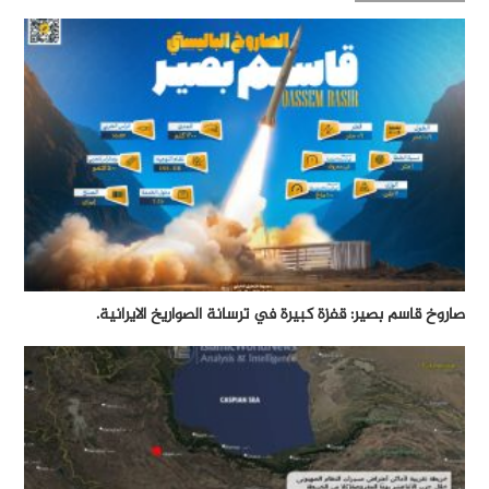
صاروخ قاسم بصير: قفزة كبيرة في ترسانة الصواريخ الايرانية.