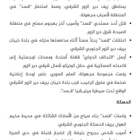
بمناطق ريف دير الزور الشرقي، وسط استنفار “قسد” في
المنطقة لأسباب مجهولة.
قتل أحد مسلحي “قسد” وأصيب آخر بهجوم مسلح في منطقة
الصبحة شرق دير الزور.
اعتقلت “قسد” رجلاً مسناً أثناء مداهمتها منزله في بلدة ذيبان
بريف دير الزور الجنوبي الشرقي.
أرسل “التحالف الدولي” قافلة أسلحة ومعدات لوجستية إلى
قاعدته العسكرية في حقل كونيكو شمال شرقي دير الزور.
رفعت مجموعة مجهولة، العلم السوري، على لوحة إعلانية
ضخمة في مفرق الرغيب، قرب بلدة ذيبان بريف دير الزور الشرقي
الواقع تحت سيطرة ميليـشيا “قـسد”.
الحسكة
واصلت “قسد” بناء سياج من الأسلاك الشائكة في محيط مخيم
الهول بريف الحسكة الجنوبي الشرقي.
أصيب شخص بجروح بليغة إثر انفجار قنبلة في حي العبرة