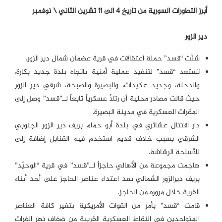
أبرز التطورات السورية من تاريخ 4 الى 11 تشرين الثاني \ نوفمبر
دير الزور
شنّت “قسد” حملة اعتقالات في قرية عضمان شمال دير الزور.
تستعد “قسد” لتنفيذ عملية أمنية باتجاه بلدة جديد بكارة،
والدحلة، وجديد عكيدات، والبصيرة والصبحة، شرقي دير الزور
حيث قالت مصادر محلية أن رتلاً عسكرياً تابعاً لــ”قسد” وصل إلى
المقرات العسكرية في مدينة البصيرة.
دار اقتتال عشائري في بلدة أبو حمام بريف دير الزور الجنوبي
الشرقي بسبب خلاف قديم استخدم فيه القنابل إضافة إلى
للأسلحة الرشاشة.
هاجمت مجموعة من الأهالي حاجزاً لــ”قسد” في قرية “الوحيّد”
بريف ديرالزور الشمالي بعد اعتداء عناصر الحاجز على أحد أبناء
القرية خلال مروره من الحاجز.
قامت “قسد” بأمر من القوات الأمريكية بتغير كافة العناصر
المتواجدين في النقاط العسكرية القريبة من ضفاف نهر الفرات