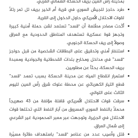
بمدينة رأس العين بريف الحسكة الشمالي الغربي.
طرد حاجز للجيش السوري في قرية أم الخير بريف تل تمر رتلاً
لقوات الاحتلال الأمريكي حاول الدخول إلى القرية.
أكّدت مصادر مطّلعة أن “قسد” تستعد لشن حملة أمنية كبيرة
وتجهز قوة عسكرية تستهدف المناطق الحدودية مع العراق
وصولاً إلى ريف الحسكة الجنوبي.
استنفار أمني وتدقيق على البطاقات الشخصية من قبل حواجز
“قسد” في مداخل ومخارج بلدات القحطانية والجوادية ومعبدة
بريف الحسكة، بحثاً عن مطلوبين.
استمرار انقطاع المياه عن مدينة الحسكة بسبب تعمد “قسد”
قطع التيار الكهربائي عن محطة علوك شرق رأس العين لليوم
الثالث على التوالي.
سرقت قوات الاحتلال الأمريكي قافلة مؤلفة من 43 صهريجاً
محملاً بالنفط السوري المسروق من آبار النفط التي تحتلها قوات
الاحتلال في الجزيرة، وتوجهت عبر معبر المحمودية غير الشرعي
إلى شمال العراق.
قتل وأصيب عدد من عناصر “قسد” باستهداف طائرة مسيّرة