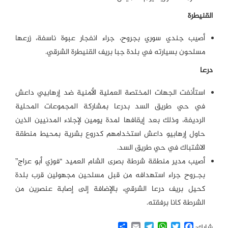
القنيطرة
أصيب جندي سوري بجروح، جراء انفجار عبوة ناسفة، زرعها
مسلحون بسيارته في بلدة جبا بريف القنيطرة الشرقي.
درعا
استأنفت الجهات المختصة العملية الأمنية ضد إرهابيي داعش
في حي طريق السد بدرعا بمشاركة المجموعات المحلية
الرديفة، وذلك بعد إيقافها لمدة يومين لإجلاء المدنيين الذين
حاول إرهابيو داعش استخدامهم كدروع بشرية بمحيط منطقة
الاشتباك في حي طريق السد.
أصيب مدير منطقة شرطة بصرى الشام العميد “فوزي أبو عراج”
بجـروح جراء استهدافه من قبل مسلحين مجهولين قرب بلدة
كحيل بريف درعا الشرقي، بالإضافة إلى إصابة عنصرين من
الشرطة كانا برفقته.
Share
Email
Telegram
WhatsApp
Twitter
Facebook
شارك: