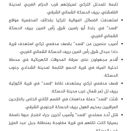
تابعة للمحتل التركي لسيارتهم قرب الحزام الغربي لمدينة
القامشلي، بريف الحسكة الشمالي الشرقي.
استهدفت الفصائل الموالية لتركيا بقذائف المدفعية مواقع
“قسد” في بلدة أبو راسين شرق رأس العين بريف الحسكة
الشمالي الغربي.
أصيب عنصرين من “قسد” بقصف مدفعي تركي استهدف قرية
دادا عبدال شرق رأس العين بريف الحسكة الشمالي الغربي.
أقدم مجهولون على سرقة المحولات الكهربائية في محطة
تحلية المياه في قرية الحسو التابعة لمدينة الشدادي جنوب
الحسكة.
قصف مدفعي تركي يستهدف نقاط “قسد” في قرية الكوزلية
بريف تل تمر شمال غرب مدينة الحسكة.
شنّت “قسد” حملة مداهمات في القسم الثاني الخاص بالنازحين
العراقيين بمخيم الهول بريف الحسكة الجنوبي الشرقي.
قتل أحد مسلحي “قسد” وأصيب آخرين جراء انفجار عبوة ناسفة
بسيارة كانت تقلهم في قرية مغلوجة بمنطقة جبل عبد العزيز
غرب الحسكة.