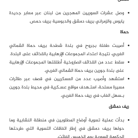
وصل عشرات السوريين المهجرين من لبنان عبر معابر جديدة
يابوس والزمراني بريف دمشق والدبوسية بريف حمص.
حماة
أصيبت طفلة بجروح في بلدة شطحة بريف حماة الشمالي
الغربي، نتيجة اعتداء المجموعات الإرهابية بالقذائف على البلدة.
سقط عدد من القذائف الصاروخية أطلقتها المجموعات الإرهابية
على بلدة جورين بريف حماة الشمالي الغربي.
استشهد وأصيب عدد من العسكريين في قصف عبر طائرات
مسيرة مسلحة، استـهدف مواقع عسـكرية في محيط بلدة جورين
بـسهل الغاب في ريف حماة الغربي.
ريف دمشق
بدأت عملية تسوية أوضاع المطلوبين في منطقة النشابية وما
حولها بريف دمشق في إطار اتفاقات التسوية التي طرحتها
الحكومة السورية يوم الخميس الفائت.