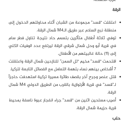
الرقة
اعتقلت “قسد” مجموعة من الشبان أثناء محاولتهم الدخول إلى
منطقة نبع السلام عبر طريق الـM4 شمال الرقة.
توفي ثلاثة أطفال متأثرين بتسمم حاد نتيجة تناول فطر سام
في قرية أبو وحل شمال شرقي الرقة ليرتفع عدد الوفيات الكلي
إلى (11) حالة غالبيتهم من الأطفال.
اقتحمت “قسد” مخيم “تل السمن” للنازحين شمال الرقة واعتقلت
7 أشخاص بينهم نساء بتهمة التعامل مع الفصائل التابعة لتركيا.
قتل عنصر وجرح آخر بقصف طائرة مسيرة تركية استهدفت حاجزاً
لـ”قسد” في قرية الأرتوازية بالقرب من الطريق الدولي M4 شمال
الرقة.
أصيب مسلحين اثنين من “قسد” جراء انفجار عبوة ناسفة بمحيط
قرية حزيمة شمال الرقة.
حلب