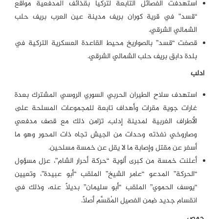
استهدفت الفصائل التابعة لتركيا بقذائف المدفعية مواقع
“قسد” في قرية كوران بريف مدينة عين العرب بريف حلب
الشمالي الشرقي.
قصفت “قسد” بالصواريخ محيط القاعدة العسكرية التركية في
بلدة دابق بريف حلب الشمالي الشرقي.
ادلب
استهدف سلاح الطيران الحربي السوري الروسي المشترك بعدة
غارات جوية مقرات وأهداف تابعة للمجموعات المسلحة على
الأطراف الغربية لمدينة إدلب، تزامن ذلك مع قصف مدفعي
وصاروخي نفذته وحدات من الجيش تجاه ذات المحور وهو ما
أسفر عن مقتل وإصابة ما لا يقل عن خمسة مسلحين.
أعلنت خمسة من كبرى ألوية “حركة أحرار الشام”، عزل مسؤول
“الحركة” المدعو “عامر الشيخ” الملقب “أبو عبيدة”، وتعيين
“يوسف الحموي” الملقب “أبو سليمان” بديلاً عنه، وذلك في
انقسام جديد ضِمن الفصيل المُقسَّم أصلاً.
حمص