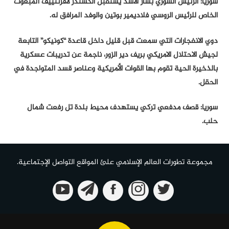
سوريا: الرئيس السوري بشار الأسد يستقبل ألكسندر لافرنتييف المبعوث
الخاص للرئيس الروسي فلاديمير بوتين والوفد المرافق له.
دوي الانفجارات التي سمعت قبل قليل داخل قاعدة “كونيكو” التابعة
لجيش الاحتلال الامريكي بريف دير الزور، ناجمة عن تدريبات عسكرية
بالذخيرة الحية تقوم بها القوات الأمريكية وعناصر قسد المتواجدة في
الحقل.
سوريا: قصف مدفعي تركي يستهدف محيط بلدة تل رفعت شمال
حلب.
مجموعة تطورات العالم الإسلامي علئ المواقع التواصل الإجتماعية.