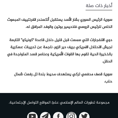
أخبار ذات صلة
سوريا: الرئيس السوري بشار الأسد يستقبل ألكسندر لافرنتييف المبعوث
الخاص للرئيس الروسي فلاديمير بوتين والوفد المرافق له.
دوي الانفجارات التي سمعت قبل قليل داخل قاعدة “كونيكو” التابعة
لجيش الاحتلال الامريكي بريف دير الزور، ناجمة عن تدريبات عسكرية
بالذخيرة الحية تقوم بها القوات الأمريكية وعناصر قسد المتواجدة في
الحقل.
سوريا: قصف مدفعي تركي يستهدف محيط بلدة تل رفعت شمال
حلب.
مجموعة تطورات العالم الإسلامي علئ المواقع التواصل الإجتماعية.