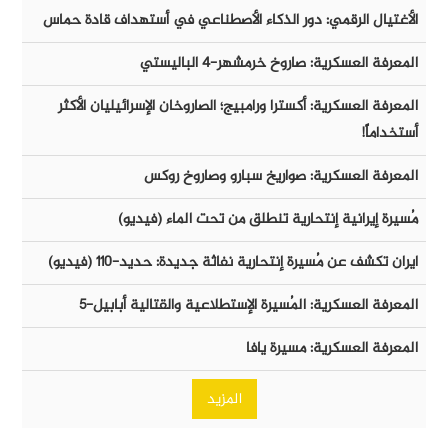
الأغتيال الرقمي: دور الذكاء الأصطناعي في أستهداف قادة حماس
المعرفة العسكرية: صاروخ خرمشهر-٤ الباليستي
المعرفة العسكرية: أكسترا ورامبيج؛ الصاروخان الإسرائيليان الأكثر
أستخداماً!
المعرفة العسكرية: صواريخ سبارو وصاروخ روكس
مُسيرة إيرانية إنتحارية تنطلق من تحت الماء (فيديو)
ايران تكشف عن مُسيرة إنتحارية نفاثة جديدة: حديد-١١٠ (فيديو)
المعرفة العسكرية: المُسيرة الإستطلاعية والقتالية أبابيل-٥
المعرفة العسكرية: مسيرة يافا
المزيد