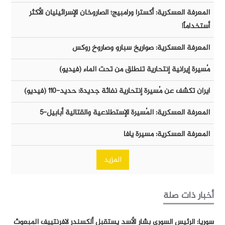
المعرفة العسكرية: أكسترا ورامبيج؛ الصاروخان الإسرائيليان الأكثر
أستخداماً!
المعرفة العسكرية: صواريخ سبارو وصاروخ روكس
مُسيرة إيرانية إنتحارية تنطلق من تحت الماء (فيديو)
ايران تكشف عن مُسيرة إنتحارية نفاثة جديدة: حديد-١١٠ (فيديو)
المعرفة العسكرية: المُسيرة الإستطلاعية والقتالية أبابيل-٥
المعرفة العسكرية: مسيرة يافا
المزيد
أخبار ذات صلة
سوريا: الرئيس السوري بشار الأسد يستقبل ألكسندر لافرنتييف المبعوث