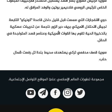
سوريا: الرئيس السوري بشار الأسد يستقبل ألكسندر لافرنتييف المبعوث
الخاص للرئيس الروسي فلاديمير بوتين والوفد المرافق له.
دوي الانفجارات التي سمعت قبل قليل داخل قاعدة “كونيكو” التابعة
لجيش الاحتلال الامريكي بريف دير الزور، ناجمة عن تدريبات عسكرية
بالذخيرة الحية تقوم بها القوات الأمريكية وعناصر قسد المتواجدة في
الحقل.
سوريا: قصف مدفعي تركي يستهدف محيط بلدة تل رفعت شمال
حلب.
مجموعة تطورات العالم الإسلامي علئ المواقع التواصل الإجتماعية.