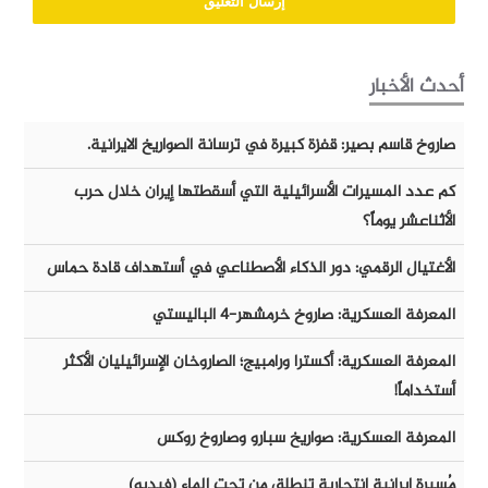
أحدث الأخبار
صاروخ قاسم بصير: قفزة كبيرة في ترسانة الصواريخ الايرانية.
كم عدد المسيرات الأسرائيلية التي أسقطتها إيران خلال حرب
الأثناعشر يوماً؟
الأغتيال الرقمي: دور الذكاء الأصطناعي في أستهداف قادة حماس
المعرفة العسكرية: صاروخ خرمشهر-٤ الباليستي
المعرفة العسكرية: أكسترا ورامبيج؛ الصاروخان الإسرائيليان الأكثر
أستخداماً!
المعرفة العسكرية: صواريخ سبارو وصاروخ روكس
مُسيرة إيرانية إنتحارية تنطلق من تحت الماء (فيديو)