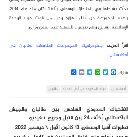
بدأت نشاطها في المناطق الوسطى بأفغانستان منذ عام 2014.
وهذه المجموعة من أبناء الهزارة وجزء من قوات حزب الوحدة
الإسلامية السابق وهم يتبعون للشهيد عبد العلي مزاري.
اقرأ المزيد:
اينفوجرافيك: المجموعات المناهضة لطالبان في
أفغانستان
Share
Email
Telegram
WhatsApp
Twitter
Facebook
شارك:
أفغانستان
حركة المقاومة من أجل العدالة
طالبان
الاشتباك الحدودي السادس بين طالبان والجيش
الباكستاني يُخلّف 24 بين قتيل وجريح + فيديو
تطورات آسيا الوسطى، 13 كانون الأول \ ديسمبر 2022