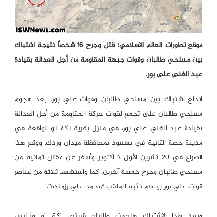
موقع تطورات العالم الاسلامي؛ قتل وجرح 16 شخصاً نتيجة اشتباك
بين مسلحي طالبان وقوات جبهة المقاومة من أجل العدالة بقيادة
عبد الغني علي بور.
اندلع اشتباك بين مسلحي طالبان وقوات علي بور، بعد هجوم
مسلحي طالبان على تجمع لقوات حركة المقاومة من أجل العدالة
بقيادة عبد الغني علي بور، في منزل بقرية تكة تو الواقعة في
مدينة حصة الثانية في بهسود بمحافظة ميدان وردك. ووقع هذا
الصراع في 20 تشرين الأول \ أكتوبر وأسفر عن مقتل ثمانية من
مسلحي طالبان وجرح خمسة آخرين. كما واستشهد ثلاثة من عناصر
قوات علي بور بينهم نائبه الملقب “محمد علي رزمنده”.
وبعد هذا الاشتباك هاجمت طالبان قريتي تكة تو وآبليس