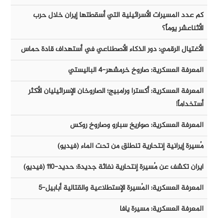
كم عدد المسيرات الأسرائيلية التي أسقطتها إيران خلال حرب
الأثناعشر يوماً؟
الأغتيال الرقمي: دور الذكاء الأصطناعي في أستهداف قادة حماس
المعرفة العسكرية: صاروخ خرمشهر-٤ الباليستي
المعرفة العسكرية: أكسترا ورامبيج؛ الصاروخان الإسرائيليان الأكثر
أستخداماً!
المعرفة العسكرية: صواريخ سبارو وصاروخ روكس
مُسيرة إيرانية إنتحارية تنطلق من تحت الماء (فيديو)
ايران تكشف عن مُسيرة إنتحارية نفاثة جديدة: حديد-١١٠ (فيديو)
المعرفة العسكرية: المُسيرة الإستطلاعية والقتالية أبابيل-٥
المعرفة العسكرية: مسيرة يافا