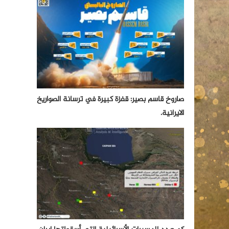
صاروخ قاسم بصير: قفزة كبيرة في ترسانة الصواريخ
الايرانية.