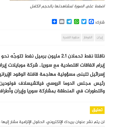
اضغط على الصورة لمشاهدتها بالحجم الكامل
Share
Email
Telegram
WhatsApp
Twitter
Facebook
شارك:
إيران
القوقاز
مناورة القدرة
ناقلتا نفط تحملان 2.1 مليون برميل نفط تتوجّه نحو السواحل السورية
إبرام اتفاقات اقتصادية مع سوريا.. شركة موبايلات إيران
إسرائيل تتبنى مسؤولية مهاجمة قافلة الوقود الإيراني
رئيس مجلس الدوما الروسي فياتشيسلاف فولودين: 
والتطورات في المنطقة بمشاركة سوريا وإيران وأطراف
تعليق
لن يتم نشر عنوان بريدك الإلكتروني.
الحقول الإلزامية مشار إليها 