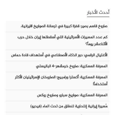
أحدث الأخبار
صاروخ قاسم بصير: قفزة كبيرة في ترسانة الصواريخ الايرانية.
كم عدد المسيرات الأسرائيلية التي أسقطتها إيران خلال حرب
الأثناعشر يوماً؟
الأغتيال الرقمي: دور الذكاء الأصطناعي في أستهداف قادة حماس
المعرفة العسكرية: صاروخ خرمشهر-٤ الباليستي
المعرفة العسكرية: أكسترا ورامبيج؛ الصاروخان الإسرائيليان الأكثر
أستخداماً!
المعرفة العسكرية: صواريخ سبارو وصاروخ روكس
مُسيرة إيرانية إنتحارية تنطلق من تحت الماء (فيديو)