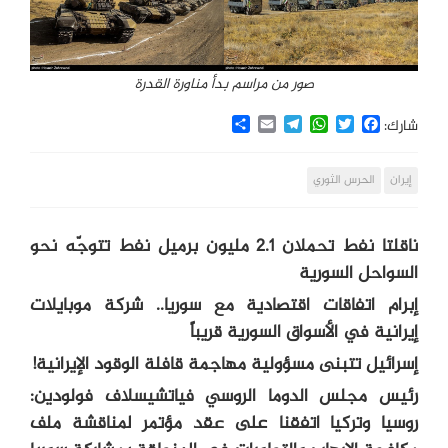
صور من مراسم بدأ مناورة القدرة
Share
Email
Telegram
WhatsApp
Twitter
Facebook
شارك:
إيران
الحرس الثوري
ناقلتا نفط تحملان 2.1 مليون برميل نفط تتوجّه نحو
السواحل السورية
إبرام اتفاقات اقتصادية مع سوريا.. شركة موبايلات
إيرانية في الأسواق السورية قريباً
إسرائيل تتبنى مسؤولية مهاجمة قافلة الوقود الإيرانية!
رئيس مجلس الدوما الروسي فياتشيسلاف فولودين:
روسيا وتركيا اتفقنا على عقد مؤتمر لمناقشة ملف