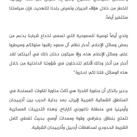
للخطر من خلال هؤلاء الجيران وتعرض بلدنا للتهديد، فإن سياستنا
ستتغير أيضاً.
ولدي أيضاً توصية للسعودية التي تسعى لخداع شبابنا بدعم من
بعض وسائل الإعلام. أحذر نظام آل سعود راقبوا سلوككم وسيطروا
على وسائل الإعلام هذه، وإلا سيكون دخان ذلك في أعينكم؛ لقد
أعذر من أنذر وذلك لأنكم تتدخلون في شؤوننا الداخلية من خلال
هذه الوسائل، قلنا لكم: احذروا.”
جدير بالذكر أن مناورة القدرة هي ثالث مناورة للقوات المسلحة في
المناطق الشمالية الغربية لإيران، بعد بداية الحرب بين أذربيجان
وأرمينيا في منطقة ناغورني كاراباخ. وهذه التدريبات العسكرية
تتمتع بنطاق جغرافي وقوة ومعدات أوسع، بحيث تغطي كامل
الشريط الحدودي لمحافظات أردبيل وأذربيجان الشرقية.