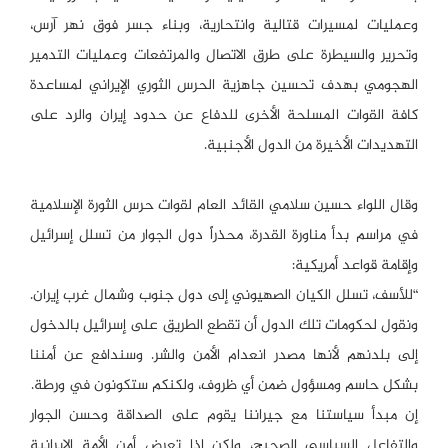
وعمليات لمسيرات قتالية وانتحارية، وبناء جسر فوق نهر آرس،
وتحرير والسيطرة على طرق الاتصال والمرتفعات وعمليات التدمير
الهجومي بهدف تحسين جاهزية الحرس الثوري الإيراني لمساعدة
كافة القوات المسلحة الأخرى للدفاع عن حدود إيران والرد على
التهديدات الأخيرة من الدول الأجنبية.
وقال اللواء حسين سلامي القائد العام لقوات حرس الثورة الإسلامية
في مراسم بدأ مناورة القدرة، محذراً دول الجوار من تسلل إسرائيل
وإقامة قواعد أمريكية:
“للأسف، تسلل الكيان الصهيوني إلى دول جنوب وشمال غرب إيران.
ونقول لحكومات تلك الدول أن تقطع الطريق على إسرائيل بالدخول
إلى بلدنهم لأنها مصدر انعدام الأمن والشر. وسندافع عن أمننا
بشكل حاسم ومسؤول ضمن أي ظروف، ولكنكم ستكونون في ورطة.
إن مبدأ سياستنا مع جيراننا يقوم على الصداقة وحسن الجوار
والتفاعل السياسي الصحيح، ولكن إذا تعرض أمن الأمة الإيرانية