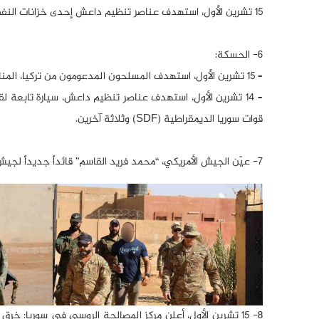
15 تشرين الأول، استهدف عناصر تنظيم داعش إحدى خزانات النفط التابعة للجيش السوري في محيط مطار الطبقة.
6- الحسكة:
– 15 تشرين الأول، استهدف المسلحون المدعومون من تركيا، المناطق على أطراف مدينة تل تمر، بقصف مدفعي.
– 14 تشرين الأول، استهدف عناصر تنظيم داعش، سيارة تابعة
قوات سوريا الديمقراطية (SDF) وثلاثة آخرين.
7- عيّن الجيش الأمريكي، “محمد فريد القاسم” قائداً جديداً لجيش مغاوير الثورة (إحدى المجموعات الفرعية لجماعة الجيش الحر الإرهابية).
8- 15 تشرين الأول، أعلن مركز المصالحة الروسي في سوريا: