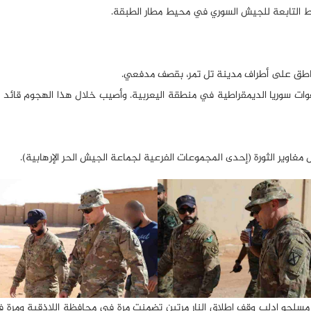
 لقوات سوريا الديمقراطية في منطقة اليعربية. وأصيب خلال هذا الهجوم قائد
 خرق مسلحو ادلب وقف إطلاق النار مرتين تضمنت مرة في محافظة اللاذقية ومرة