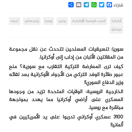
Share
Email
Telegram
WhatsApp
Twitter
Facebook
شارك:
أوكرانيا
الحرب الروسية الأوكرانية
بوتين
روسيا
زيلينسكي
كييف
موسكو
سوريا: تنسيقيات المسلحين تتحدث عن نقل مجموعة
من المقاتلين ‎الألبان من ‎إدلب إلى ‎أوكرانيا.
كيف ترى المعارضة التركية التقارب مع سورية؟ منع
عبور طائرة الوفد التركي من الأجواء الأوكرانية بعد لقائه
وزير الدفاع السوري!!
الخارجية الروسية: الولايات المتحدة تزيد من وجودها
العسكري على أراضي أوكرانيا مما يهدد بمواجهة
مباشرة مع روسيا.
3100 عسكري أوكراني تدربوا على يد الأمريكيين في
ألمانيا!