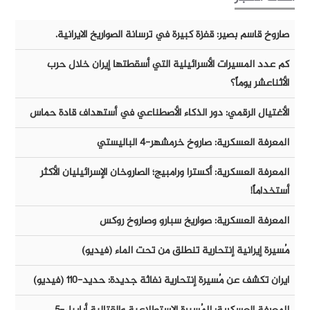
صاروخ قاسم بصير: قفزة كبيرة في ترسانة الصواريخ الايرانية.
كم عدد المسيرات الأسرائيلية التي أسقطتها إيران خلال حرب
الأثناعشر يوماً؟
الأغتيال الرقمي: دور الذكاء الأصطناعي في أستهداف قادة حماس
المعرفة العسكرية: صاروخ خرمشهر-٤ الباليستي
المعرفة العسكرية: أكسترا ورامبيج؛ الصاروخان الإسرائيليان الأكثر
أستخداماً!
المعرفة العسكرية: صواريخ سبارو وصاروخ روكس
مُسيرة إيرانية إنتحارية تنطلق من تحت الماء (فيديو)
ايران تكشف عن مُسيرة إنتحارية نفاثة جديدة: حديد-١١٠ (فيديو)