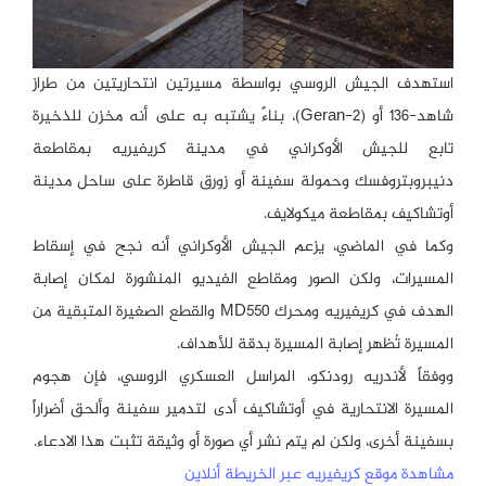
استهدف الجيش الروسي بواسطة مسيرتين انتحاريتين من طراز
شاهد-136 أو (Geran-2)، بناءً يشتبه به على أنه مخزن للذخيرة
تابع للجيش الأوكراني في مدينة كريفيريه بمقاطعة
دنيبروبتروفسك وحمولة سفينة أو زورق قاطرة على ساحل مدينة
أوتشاكيف بمقاطعة ميكولايف.
وكما في الماضي، يزعم الجيش الأوكراني أنه نجح في إسقاط
المسيرات، ولكن الصور ومقاطع الفيديو المنشورة لمكان إصابة
الهدف في كريفيريه ومحرك MD550 والقطع الصغيرة المتبقية من
المسيرة تُظهر إصابة المسيرة بدقة للأهداف.
ووفقاً لأندريه رودنكو، المراسل العسكري الروسي، فإن هجوم
المسيرة الانتحارية في أوتشاكيف أدى لتدمير سفينة وألحق أضراراً
بسفينة أخرى، ولكن لم يتم نشر أي صورة أو وثيقة تثبت هذا الادعاء.
مشاهدة موقع كريفيريه عبر الخريطة أنلاين