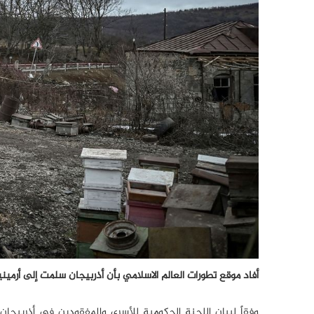
أفاد موقع تطورات العالم الاسلامي بأن أذربيجان سلمت إلى أرمينيا جثث 32 جندياً أرمنياً قتلوا خلال الاشتبا