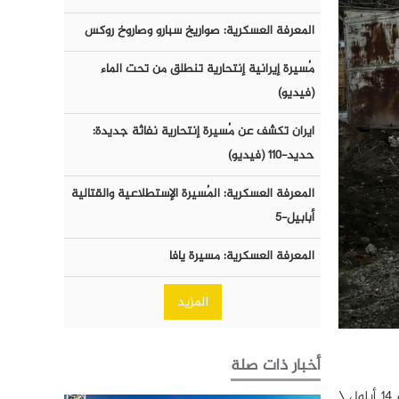
المعرفة العسكرية: صواريخ سبارو وصاروخ روكس
مُسيرة إيرانية إنتحارية تنطلق من تحت الماء
(فيديو)
ايران تكشف عن مُسيرة إنتحارية نفاثة جديدة:
حديد-١١٠ (فيديو)
المعرفة العسكرية: المُسيرة الإستطلاعية والقتالية
أبابيل-٥
المعرفة العسكرية: مسيرة يافا
المزيد
أخبار ذات صلة
وفقاً لبيان اللجنة الحكومية للأسرى والمفقودين في أذربيجان، تم تسليم جثث 32 جندياً أرمنياً قتلوا خلال الاشتباكات الحدودية بين 12 و 14 أيلول \