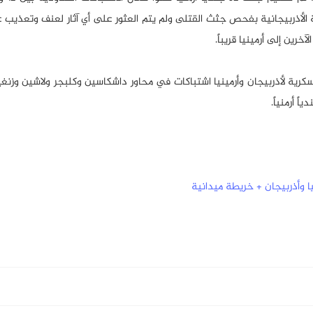
ة الأذربيجانية بفحص جثث القتلى ولم يتم العثور على أي آثار لعنف وتعذيب 
خرين إلى أرمينيا قريباً.
 بدأت الوحدات العسكرية لأذربيجان وأرمينيا اشتباكات في محاور داشكاسين وكلبجر ولاشين وز
ا وأذربيجان + خريطة ميدانية