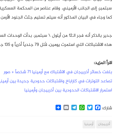
سبتمبر، إلى الجانب الأرميني. وقام عناصر من المحكمة العسكري
كما وجاء في البيان المذكور أنه سيتم تسليم جثث الجنود الأرمن الآ
جدير بالذكر أنه فجر الـ12 من أيلول \ سبتمبر،
هذه الاشتباكات التي استمرت يومين، قُتل 79 جندياً أذرياً و 135 جندياً أرمنياً.
اقرأ المزيد:
بلغت خسائر أذربيجان في الاشتباك مع أرمينيا 71 شخصاً + صور
تصاعد التوترات في كاراباخ واشتباكات حدودية جديدة بين أرميني
استمرار الاشتباكات الحدودية بين أذربيجان وأرمينيا
Share
Email
Telegram
WhatsApp
Twitter
Facebook
شارك:
أذربيجان
أرمينيا