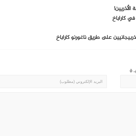
الأذريين!
في كاراباخ
أذربيجانيين على طريق ناغورنو كاراباخ
بـ
*