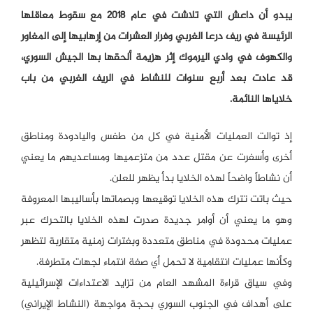
يبدو أن داعش التي تلاشت في عام ٢٠١٨ مع سقوط معاقلها
الرئيسة في ريف درعا الغربي وفرار العشرات من إرهابيها إلى المغاور
والكهوف في وادي اليرموك إثر هزيمة ألحقها بها الجيش السوري،
قد عادت بعد أربع سنوات للنشاط في الريف الغربي من باب
خلاياها النائمة.
إذ توالت العمليات الأمنية في كل من طفس واليادودة ومناطق
أخرى وأسفرت عن مقتل عدد من متزعميها ومساعديهم ما يعني
أن نشاطاً واضحاً لهذه الخلايا بدأ يظهر للعلن.
حيث باتت تترك هذه الخلايا توقيعها وبصماتها بأساليبها المعروفة
وهو ما يعني أن أوامر جديدة صدرت لهذه الخلايا بالتحرك عبر
عمليات محدودة في مناطق متعددة وبفترات زمنية متقاربة لتظهر
وكأنها عمليات انتقامية لا تحمل أي صفة انتماء لجهات متطرفة.
وفي سياق قراءة المشهد العام من تزايد الاعتداءات الإسرائيلية
على أهداف في الجنوب السوري بحجة مواجهة (النشاط الإيراني)