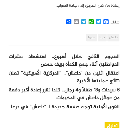
إعادة من ضل الطريق إلى جادة الصواب.
Share
Email
Telegram
WhatsApp
Twitter
Facebook
شارك:
داعش
درعا
سوريا
الهجوم الثاني خلال أسبوع.. استشهاد عشرات
المواطنين أثناء جمع الكمأة بريف حمص
اعتقال اثنين من “داعش”.. “المركزية الأمريكية” تعلن
نتائج عمليتها الأخيرة
6 سيدات و13 طفلًا و4 رجال.. كندا تقرر إعادة أكبر دفعة
من عوائل داعش في المخيمات
القوى الأمنية توجه صفعة جديدة لـ “داعش” في درعا
تعليق