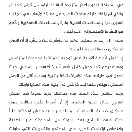
في المنطقة تبدو داعش متزايدة النشاط بأوامر من كيان الاحتلال
والذي لم ينفك طيلة سنوات الحرب عن مغازلة الإرهاب في الجنوب
السوري تارة بالمساعدات الطبية وتارة بالمساعدات العسكرية والأهم
هو النشاط الاستخباراتي الإسرائيلي.
وحتى الآن رغم ما يعطيه الواقع من مؤشرات عن داعش، إلا أن العمل
العسكري ضدها ليس قراراً متخذاُ.
إذ تعمل الأجهزة الأمنية على توجيه الضربات المحدودة للمتزعمين
ومساعديهم كما حصل خلال شهر آب \ أغسطس الماضي حيث
تحمل في طياتها هذه الضربات كلفة بشرية ومادية أقل من العمل
العسكري وينتج عنها إحداث خلل في بنية هذه الخلايا وإرباك.
ورغم تناقص حدّة العنف في محافظة درعا عموماً ضد الجيش
السوري خلال الفترة الماضية، إلا أن أصواتاً كثيرة تطالب بعمل
عسكري ضد بؤر الجماعات المسلحة وخلايا داعش لإنهائها كلياً
تحت ضغط السلاح بعد سنوات من المحاولات عبر التهدئة
وامتصاص ارتدادات الحرب على المجتمع والتسويات التي حاولت