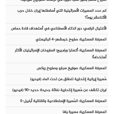
كم عدد المسيرات الأسرائيلية التي أسقطتها إيران خلال حرب
الأثناعشر يوماً؟
الأغتيال الرقمي: دور الذكاء الأصطناعي في أستهداف قادة حماس
المعرفة العسكرية: صاروخ خرمشهر-٤ الباليستي
المعرفة العسكرية: أكسترا ورامبيج؛ الصاروخان الإسرائيليان الأكثر
أستخداماً!
المعرفة العسكرية: صواريخ سبارو وصاروخ روكس
مُسيرة إيرانية إنتحارية تنطلق من تحت الماء (فيديو)
ايران تكشف عن مُسيرة إنتحارية نفاثة جديدة: حديد-١١٠ (فيديو)
المعرفة العسكرية: المُسيرة الإستطلاعية والقتالية أبابيل-٥
المعرفة العسكرية: مسيرة يافا