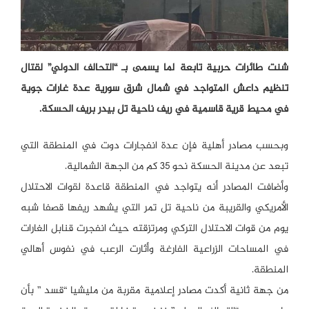
شنت طائرات حربية تابعة لما يسمى بـ “التحالف الدولي” لقتال
تنظيم داعش المتواجد في شمال شرق سورية عدة غارات جوية
في محيط قرية قاسمية في ريف ناحية تل بيدر بريف الحسكة.
وبحسب مصادر أهلية فإن عدة انفجارات دوت في المنطقة التي
تبعد عن مدينة الحسكة نحو 35 كم من الجهة الشمالية.
وأضافت المصادر أنه يتواجد في المنطقة قاعدة لقوات الاحتلال
الأمريكي والقريبة من ناحية تل تمر التي يشهد ريفها قصفا شبه
يوم من قوات الاحتلال التركي ومرتزقته حيث انفجرت قنابل الغارات
في المساحات الزراعية الفارغة وأثارت الرعب في نفوس أهالي
المنطقة.
من جهة ثانية أكدت مصادر إعلامية مقربة من مليشيا “قسد ” بأن