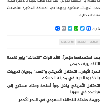
ما يسمى بـ “التحالف الدولي” نفذ عدة غارات جوية بالذخيرة الحية
ضمن تدريبات عسكرية يجريها في المنطقة المذكورة استهدفت
مساحات خالية.
Share
Email
Telegram
WhatsApp
Twitter
Facebook
شارك:
التحالف
الحسكة
غارات جوية
بعد استهدافها مؤخراً.. قائد قوات “التحالف” يزور قاعدة
التنف بريف حمص
للمرة الأولى.. الاحتلال الأمريكي و”قسد” يجريان تدريبات
بالذخيرة الحية في مدينة الحسكة
الاحتلال الأمريكي ينقل جواً أسلحة وعتاد عسكري إلى
قواعده في سوريا
جريمة صامتة للتحالف السعودي في البحر الأحمر