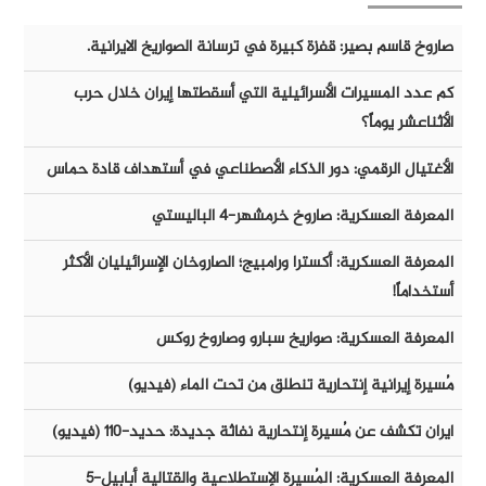
صاروخ قاسم بصير: قفزة كبيرة في ترسانة الصواريخ الايرانية.
كم عدد المسيرات الأسرائيلية التي أسقطتها إيران خلال حرب
الأثناعشر يوماً؟
الأغتيال الرقمي: دور الذكاء الأصطناعي في أستهداف قادة حماس
المعرفة العسكرية: صاروخ خرمشهر-٤ الباليستي
المعرفة العسكرية: أكسترا ورامبيج؛ الصاروخان الإسرائيليان الأكثر
أستخداماً!
المعرفة العسكرية: صواريخ سبارو وصاروخ روكس
مُسيرة إيرانية إنتحارية تنطلق من تحت الماء (فيديو)
ايران تكشف عن مُسيرة إنتحارية نفاثة جديدة: حديد-١١٠ (فيديو)
المعرفة العسكرية: المُسيرة الإستطلاعية والقتالية أبابيل-٥