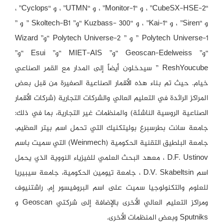
“CubeSX-HSE-2” ، و “Monitor-1” ، و “UTMN” ، و “Cyclops” ،
و “Siren” ، و “Kai-1” ، و “Kuzbass- 300 “و” Skoltech-B1 ” و ”
Polytech Universe-1 ” و ” Polytech Universe-2 “و” Wizard
“و” Geoscan-Edelweiss “و” MIET-AIS “و” Esui “و”
ReshYoucube ” سيدخلون أيضاً إلى المدار مع القمر الصناعي
خيام. حيث تم بناء هذه الأقمار الصناعية الصغيرة من قبل بعض
المراكز الرائدة في التعليم العالي والشركات التجارية (شركات الأقمار
الصناعية الروسية الناشئة) والمنظمات غير التجارية، بما في ذلك:
جامعة سانت بطرسبرغ بوليتكنيك التي تحمل اسم بيتر العظيم،
جامعة البلطيق التقنية الحكومية (Weinmech) التي سميت باسم
D.F. Ustinov ، معهد البحث العلمي للفيزياء النووية الذي يحمل
اسم D.V. Skabeltsin ، جامعة تيومين الحكومية، جامعة سيبيريا
للعلوم والتكنولوجيا سميت على اسم البروفيسور إم. راشتنيوف
ومراكز التعليم العالي الأخرى بالإضافة إلى شركتي Geoscan و
Sputniks وبعض المنظمات الأخرى.