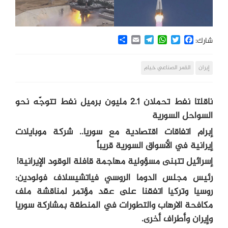
Share
Email
Telegram
WhatsApp
Twitter
Facebook
شارك:
إيران
القمر الصناعي خيام
ناقلتا نفط تحملان 2.1 مليون برميل نفط تتوجّه نحو
السواحل السورية
إبرام اتفاقات اقتصادية مع سوريا.. شركة موبايلات
إيرانية في الأسواق السورية قريباً
إسرائيل تتبنى مسؤولية مهاجمة قافلة الوقود الإيرانية!
رئيس مجلس الدوما الروسي فياتشيسلاف فولودين:
روسيا وتركيا اتفقنا على عقد مؤتمر لمناقشة ملف
مكافحة الارهاب والتطورات في المنطقة بمشاركة سوريا
وإيران وأطراف أخرى.