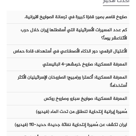
أحدث الأخبار
صاروخ قاسم بصير: قفزة كبيرة في ترسانة الصواريخ الايرانية.
كم عدد المسيرات الأسرائيلية التي أسقطتها إيران خلال حرب
الأثناعشر يوماً؟
الأغتيال الرقمي: دور الذكاء الأصطناعي في أستهداف قادة حماس
المعرفة العسكرية: صاروخ خرمشهر-٤ الباليستي
المعرفة العسكرية: أكسترا ورامبيج؛ الصاروخان الإسرائيليان الأكثر
أستخداماً!
المعرفة العسكرية: صواريخ سبارو وصاروخ روكس
مُسيرة إيرانية إنتحارية تنطلق من تحت الماء (فيديو)
ايران تكشف عن مُسيرة إنتحارية نفاثة جديدة: حديد-١١٠ (فيديو)