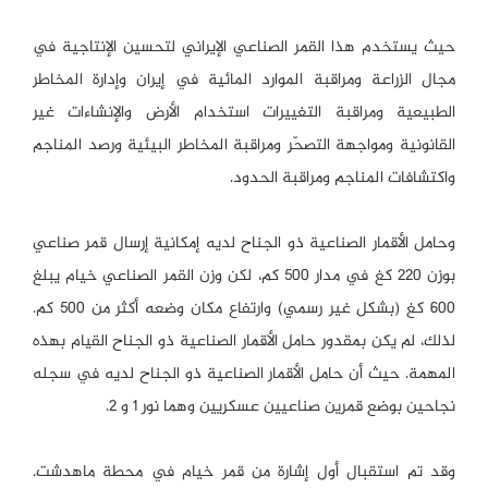
حيث يستخدم هذا القمر الصناعي الإيراني لتحسين الإنتاجية في
مجال الزراعة ومراقبة الموارد المائية في إيران وإدارة المخاطر
الطبيعية ومراقبة التغييرات استخدام الأرض والإنشاءات غير
القانونية ومواجهة التصحّر ومراقبة المخاطر البيئية ورصد المناجم
واكتشافات المناجم ومراقبة الحدود.
وحامل الأقمار الصناعية ذو الجناح لديه إمكانية إرسال قمر صناعي
بوزن 220 كغ في مدار 500 كم، لكن وزن القمر الصناعي خيام يبلغ
600 كغ (بشكل غير رسمي) وارتفاع مكان وضعه أكثر من 500 كم.
لذلك، لم يكن بمقدور حامل الأقمار الصناعية ذو الجناح القيام بهذه
المهمة. حيث أن حامل الأقمار الصناعية ذو الجناح لديه في سجله
نجاحين بوضع قمرين صناعيين عسكريين وهما نور 1 و 2.
وقد تم استقبال أول إشارة من قمر خيام في محطة ماهدشت.