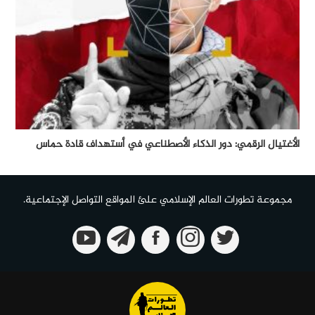
الأغتيال الرقمي: دور الذكاء الأصطناعي في أستهداف قادة حماس
مجموعة تطورات العالم الإسلامي علئ المواقع التواصل الإجتماعية.