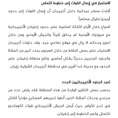
الاستمرار في إرسال القوات إلى خطوط التماس
أفادت مصادر ميدانية داخل أذربيجان أن إرسال القوات إلى حدود
أرمينيا مايزال مستمراً.
الصراع خلال الأيام الثلاثة الماضية على حدود زنغيلان الأذربيجانية
مع سيونيك الأرمنية لم يحقق شيئاً والجيش الأرمني ومن خلال
تعزيز وحداته، لا يزال في موقع دفاعي جيد. وقد حاولت أذربيجان
الاستيلاء على بعض النقاط من خلال الهجوم بعدد كبير من المشاة
والجنود المدربين حديثاً بشكل أساسي. وتقع منطقة زنغيلان على
الحدود مع مدينة خدا آفرين في محافظة أذربيجان الشرقية بإيران.
تمرد الجنود الأذربيجانيين الجدد
بحسب بعض التقارير الواردة من هذه المنطقة فقد رفض عدد من
مجندي وحدات المشاة الذين أنهوا تدريبهم العسكري مؤخراً القتال
في تحدٍ للأوامر. حيث أرسل الجيش الأذربيجاني قوات الكوماندوز
للتسلل وكسر الخطوط إلى زنغيلان.