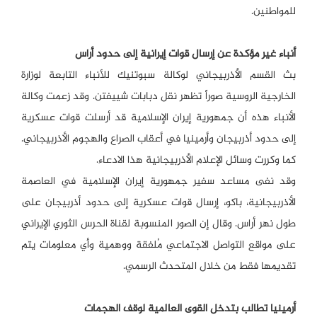
للمواطنين.
أنباء غير مؤكدة عن إرسال قوات إيرانية إلى حدود أراس
بث القسم الأذربيجاني لوكالة سبوتنيك للأنباء التابعة لوزارة
الخارجية الروسية صوراً تظهر نقل دبابات شييفتن. وقد زعمت وكالة
الأنباء هذه أن جمهورية إيران الإسلامية قد أرسلت قوات عسكرية
إلى حدود أذربيجان وأرمينيا في أعقاب الصراع والهجوم الأذربيجاني.
كما وكررت وسائل الإعلام الأذربيجانية هذا الادعاء.
وقد نفى مساعد سفير جمهورية إيران الإسلامية في العاصمة
الأذربيجانية، باكو، إرسال قوات عسكرية إلى حدود أذربيجان على
طول نهر أراس. وقال إن الصور المنسوبة لقناة الحرس الثوري الإيراني
على مواقع التواصل الاجتماعي مُلفقة ووهمية وأي معلومات يتم
تقديمها فقط من خلال المتحدث الرسمي.
أرمينيا تطالب بتدخل القوى العالمية لوقف الهجمات