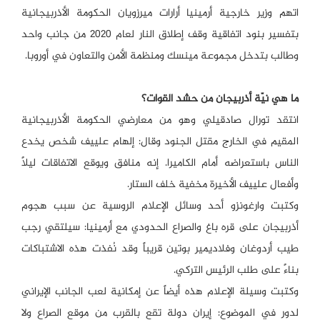
اتهم وزير خارجية أرمينيا أرارات ميرزويان الحكومة الأذربيجانية
بتفسير بنود اتفاقية وقف إطلاق النار لعام 2020 من جانب واحد
وطالب بتدخل مجموعة مينسك ومنظمة الأمن والتعاون في أوروبا.
ما هي نيّة أذربيجان من حشد القوات؟
انتقد تورال صادقيلي وهو من معارضي الحكومة الأذربيجانية
المقيم في الخارج مقتل الجنود وقال: إلهام علييف شخص يخدع
الناس باستعراضه أمام الكاميرا. إنه منافق ويوقع الاتفاقات ليلاً
وأفعال علييف الأخيرة مخفية خلف الستار.
وكتبت وارغونزو أحد وسائل الإعلام الروسية عن سبب هجوم
أذربيجان على قره باغ والصراع الحدودي مع أرمينيا: سيلتقي رجب
طيب أردوغان وفلاديمير بوتين قريباً وقد نُفذت هذه الاشتباكات
بناءً على طلب الرئيس التركي.
وكتبت وسيلة الإعلام هذه أيضاً عن إمكانية لعب الجانب الإيراني
لدور في الموضوع: إيران دولة تقع بالقرب من موقع الصراع ولا