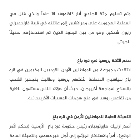
وتم تسليم جثة الجندي أنار كاظموف 18 عاماً والذي قتل في
العملية الهجومية على ممر لاشين إلى عائلته في قرية قاراجميرلي
رايون شمكير. وهو من بين الجنود الذين تم استدعاؤهم حديثاً
للجيش.
عدم الثقة بروسيا في قره باغ
انتقدت مجموعة من المواطنين الأرمن القوميين المقيمين في قره
باغ سياسيي المنطقة لثقتهم بروسيا وطالبت بتجهيز الشعب
بالسلاح لمواجهة أذربيجان. حيث أن هؤلاء الناس مستاءون للغاية
من تقاعس روسيا في منع هجمات المسيرات الأذربيجانية.
التعبئة العامة للمواطنين الأرمن في قره باغ
أصدر آراييك هاروتونيان، رئيس حكومة قره باغ الأرمنية (بحكم الأمر
الواقع) ، أمراً بالاستنفار الجزئي إلى أجل غير مسمى والتعبئة العامة