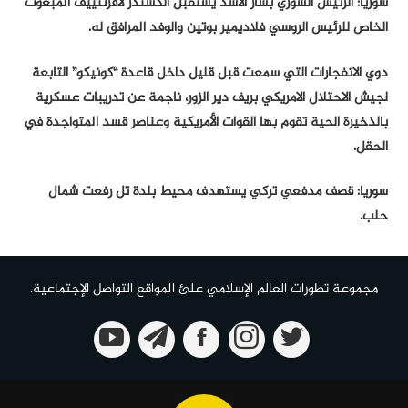
سوريا: الرئيس السوري بشار الأسد يستقبل ألكسندر لافرنتييف المبعوث
الخاص للرئيس الروسي فلاديمير بوتين والوفد المرافق له.
دوي الانفجارات التي سمعت قبل قليل داخل قاعدة “كونيكو” التابعة
لجيش الاحتلال الامريكي بريف دير الزور، ناجمة عن تدريبات عسكرية
بالذخيرة الحية تقوم بها القوات الأمريكية وعناصر قسد المتواجدة في
الحقل.
سوريا: قصف مدفعي تركي يستهدف محيط بلدة تل رفعت شمال
حلب.
مجموعة تطورات العالم الإسلامي علئ المواقع التواصل الإجتماعية.