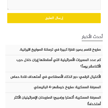
أحدث الأخبار
صاروخ قاسم بصير: قفزة كبيرة في ترسانة الصواريخ الايرانية.
كم عدد المسيرات الأسرائيلية التي أسقطتها إيران خلال حرب
الأثناعشر يوماً؟
الأغتيال الرقمي: دور الذكاء الأصطناعي في أستهداف قادة حماس
المعرفة العسكرية: صاروخ خرمشهر-٤ الباليستي
المعرفة العسكرية: أكسترا ورامبيج؛ الصاروخان الإسرائيليان الأكثر
أستخداماً!