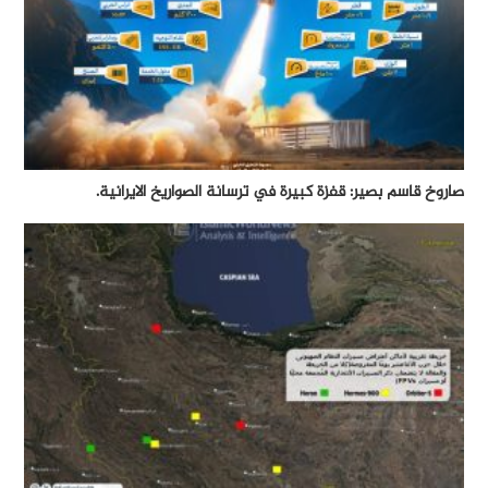
صاروخ قاسم بصير: قفزة كبيرة في ترسانة الصواريخ الايرانية.