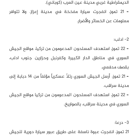
الديمقراطية غربي مدينة عين العرب (كوباني).
– 21 تموز، انفجرت سيارة مفخخة في مدينة إعزاز. ولا تتوافر
معلومات عن الخسائر والأضرار.
2- ادلب:
– 22 تموز، استهدف المسلحون المدعومون من تركيا، مواقع الجيش
السوري في مناطق الدار الكبيرة وكفرنبل وحزارين جنوب ادلب،
بقصف مدفعي.
– 21 تموز، أرسل الجيش السوري رتلاً عسكرياً مؤلفاً من 14 دبابة إلى
مدينة سراقب.
– 22 تموز، استهدف المسلحون المدعومون من تركيا مواقع الجيش
السوري في مدينة سراقب، بالصواريخ.
3- درعا:
21 تموز، انفجرت عبوة ناسفة على طريق عبور سيارة دورية للجيش