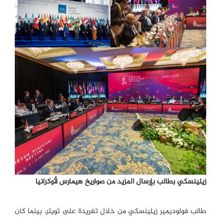
زيلينسكي بطالب بإرسال المزيد من صواريخ هيمارس لأوكرانيا
طالب فولوديمير زيلينسكي من خلال تغريدة على تويتر، بينما كان