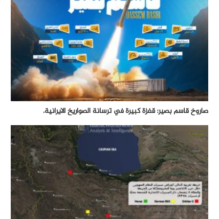
صاروخ قاسم بصير: قفزة كبيرة في ترسانة الصواريخ الايرانية.