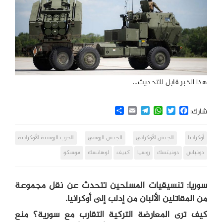
هذا الخبر قابل للتحديث…
Share
Email
Telegram
WhatsApp
Twitter
Facebook
شارك:
أوكرانيا
الجيش الأوكراني
الجيش الروسي
الحرب الروسية الأوكرانية
دونباس
دونيتسك
روسيا
كييف
لوهانسك
موسكو
سوريا: تنسيقيات المسلحين تتحدث عن نقل مجموعة
من المقاتلين ‎الألبان من ‎إدلب إلى ‎أوكرانيا.
كيف ترى المعارضة التركية التقارب مع سورية؟ منع