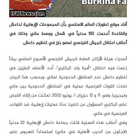
أفاد موقع تطورات العالم الاسلامي بأن المجموعات الإرهابية لداعش
والقاعدة أعدمت 150 مدنياً في شمال ووسط مالي وذلك في
أعقاب اعتقال الجيش الفرنسي لعضو بارز في تنظيم داعش.
أصدرت هيئة الأركان العامة للجيش الفرنسي الأسبوع الماضي بياناً
زعمت فيه اعتقال “أمية ولد البكايي”، أحد الأعضاء البارزين في
تنظيم داعش عند المناطق الحدودية لمالي. وبحسب هذا البيان،
نفذت القوات الفرنسية عملية في المناطق الحدودية بين مالي
ونيجيريا، وفي 11 و 12 حزيران / يونيو 2022، تمكنت من إلقاء القبض
على البكايي المسؤول عن تنفيذ عدّة عمليات إرهابية ضد القواعد
الفرنسية في مالي.
وفي أعقاب هذه العملية قتلت جماعة داعش الإرهابية 22 مدنياً
(لاجئون من الحرب الأهلية في مالي) استعداداً للهجوم على