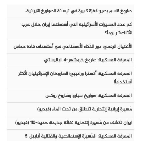
صاروخ قاسم بصير: قفزة كبيرة في ترسانة الصواريخ الايرانية.
كم عدد المسيرات الأسرائيلية التي أسقطتها إيران خلال حرب
الأثناعشر يوماً؟
الأغتيال الرقمي: دور الذكاء الأصطناعي في أستهداف قادة حماس
المعرفة العسكرية: صاروخ خرمشهر-٤ الباليستي
المعرفة العسكرية: أكسترا ورامبيج؛ الصاروخان الإسرائيليان الأكثر
أستخداماً!
المعرفة العسكرية: صواريخ سبارو وصاروخ روكس
مُسيرة إيرانية إنتحارية تنطلق من تحت الماء (فيديو)
ايران تكشف عن مُسيرة إنتحارية نفاثة جديدة: حديد-١١٠ (فيديو)
المعرفة العسكرية: المُسيرة الإستطلاعية والقتالية أبابيل-٥