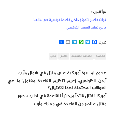
اقرأ المزيد:
قوات فاغنر تتمركز داخل قاعدة فرنسية في مالي!
مالي تطرد السفير الفرنسي!
Share
Email
Telegram
WhatsApp
Twitter
Facebook
شارك:
القاعدة
القواعد الفرنسية
داعش
مالي
هجوم لمسيرة أمريكية على منزل في شمال مأرب
أيمن الظواهري، زعيم تنظيم القاعدة مقتول! ما هي
العواقب المحتملة لهذا الاغتيال؟
أمريكا تغتال قائداً ميدانياً للقاعدة في ادلب + صور
مقتل عناصر من القاعدة في معارك مأرب