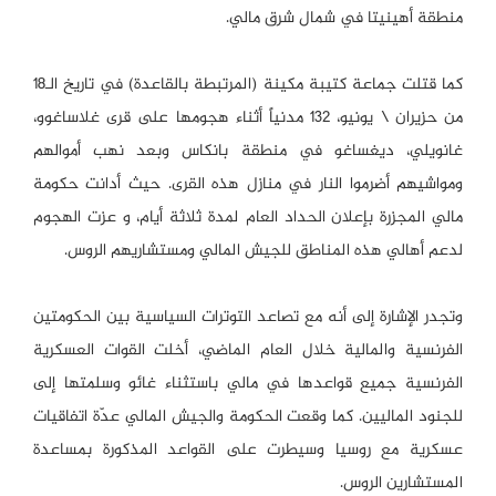
منطقة أهينيتا في شمال شرق مالي.
كما قتلت جماعة كتيبة مكينة (المرتبطة بالقاعدة) في تاريخ الـ18
من حزيران \ يونيو، 132 مدنياً أثناء هجومها على قرى غلاساغوو،
غانويلي، ديغساغو في منطقة بانكاس وبعد نهب أموالهم
ومواشيهم أضرموا النار في منازل هذه القرى. حيث أدانت حكومة
مالي المجزرة بإعلان الحداد العام لمدة ثلاثة أيام، و عزت الهجوم
لدعم أهالي هذه المناطق للجيش المالي ومستشاريهم الروس.
وتجدر الإشارة إلى أنه مع تصاعد التوترات السياسية بين الحكومتين
الفرنسية والمالية خلال العام الماضي، أخلت القوات العسكرية
الفرنسية جميع قواعدها في مالي باستثناء غائو وسلمتها إلى
للجنود الماليين. كما وقعت الحكومة والجيش المالي عدّة اتفاقيات
عسكرية مع روسيا وسيطرت على القواعد المذكورة بمساعدة
المستشارين الروس.