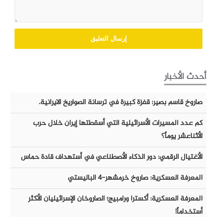
أحدث الأخبار
صاروخ قاسم بصير: قفزة كبيرة في ترسانة الصواريخ الايرانية.
كم عدد المسيرات الأسرائيلية التي أسقطتها إيران خلال حرب
الأثناعشر يوماً؟
الأغتيال الرقمي: دور الذكاء الأصطناعي في أستهداف قادة حماس
المعرفة العسكرية: صاروخ خرمشهر-٤ الباليستي
المعرفة العسكرية: أكسترا ورامبيج؛ الصاروخان الإسرائيليان الأكثر
أستخداماً!