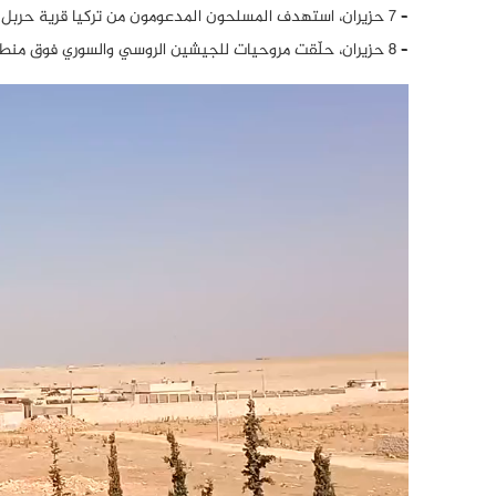
– 7 حزيران، استهدف المسلحون المدعومون من تركيا قرية حربل جنوب شرق تل رفعت بقصف مدفعي.
– 8 حزيران، حلّقت مروحيات للجيشين الروسي والسوري فوق منطقة الشهباء.