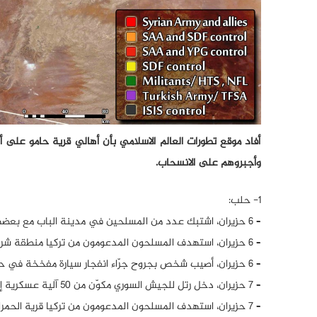
أفاد موقع تطورات العالم الاسلامي بأن أهالي قرية حامو على 
وأجبروهم على الانسحاب.
1- حلب:
– 6 حزيران، اشتبك عدد من المسلحين في مدينة الباب مع بعضهم البعض بسبب خلاف على بيع التبغ.
– 6 حزيران، استهدف المسلحون المدعومون من تركيا منطقة شراوا على أطراف عفرين بقصف مدفعي.
– 6 حزيران، أصيب شخص بجروح جرّاء انفجار سيارة مفخخة في حي المحمودية بمدينة عفرين.
– 7 حزيران، دخل رتل للجيش السوري مكوّن من 50 آلية عسكرية إلى مطار منغ العسكري.
– 7 حزيران، استهدف المسلحون المدعومون من تركيا قرية الحمراء على الأطراف الغربية لمنبج بقصف مدفعي.