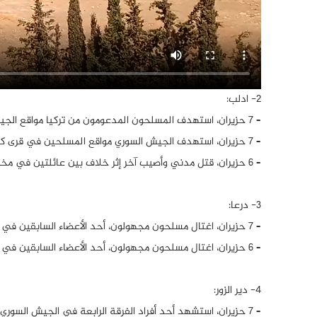
2- ادلب:
– 7 حزيران، استهدف المسلحون المدعومون من تركيا مواقع الجيش السوري في كفرنبل بقصف مدفعي.
– 7 حزيران، استهدف الجيش السوري مواقع المسلحين في قرى كنصفرة والفطيرة بقصف مدفعي.
– 6 حزيران، قتل مدني وأصيب آخر إثر خلاف بين عائلتين في مخيم للاجئين شمال إدلب.
3- درعا:
– 7 حزيران، اغتال مسلحون مجهولون، أحد الأعضاء السابقين في الجماعات المسلحة في مدينة جلين.
– 6 حزيران، اغتال مسلحون مجهولون، أحد الأعضاء السابقين في الجماعات المسلحة في منطقة الجيزة.
4- دير الزور:
– 7 حزيران، استشهد أحد أفراد الفرقة الرابعة في الجيش السوري ويُدعى “رائد الأقرع” نتيجة انفجار لغم على أطراف مدينة البوكمال.