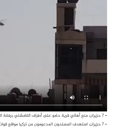
– 7 حزيران، منع أهالي قرية حامو على أطراف القامشلي برفقة الجيش السوري، دخول قوات التحالف الأمريكي وأجبروهم على الانسحاب.
– 7 حزيران، استهدف المسلحون المدعومون من تركيا مواقع قوات سوريا الديمقراطية في قرية الدردارة بقصف مدفعي.