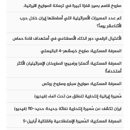
صاروخ قاسم بصير: قفزة كبيرة في ترسانة الصواريخ الايرانية.
كم عدد المسيرات الأسرائيلية التي أسقطتها إيران خلال حرب
الأثناعشر يوماً؟
الأغتيال الرقمي: دور الذكاء الأصطناعي في أستهداف قادة حماس
المعرفة العسكرية: صاروخ خرمشهر-٤ الباليستي
المعرفة العسكرية: أكسترا ورامبيج؛ الصاروخان الإسرائيليان الأكثر
أستخداماً!
المعرفة العسكرية: صواريخ سبارو وصاروخ روكس
مُسيرة إيرانية إنتحارية تنطلق من تحت الماء (فيديو)
ايران تكشف عن مُسيرة إنتحارية نفاثة جديدة: حديد-١١٠ (فيديو)
المعرفة العسكرية: المُسيرة الإستطلاعية والقتالية أبابيل-٥