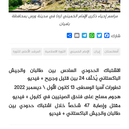
مراسم إحياء ذكرى الإمام الخميني (ره) في مدينة ورس بمحافظة
باميان
Share
Email
Telegram
WhatsApp
Twitter
Facebook
شارك:
أفغانستان
إيران
الإمام الخميني
الثورة الاسلامية
المرشد الأعلى للثورة
الاشتباك الحدودي السادس بين طالبان والجيش
الباكستاني يُخلّف 24 بين قتيل وجريح + فيديو
تطورات آسيا الوسطى، 13 كانون الأول \ ديسمبر 2022
هجوم مسلح على فندق الصينيين في كابول + فيديو
مقتل وإصابة 47 شخصاً خلال اشتباك حدودي بين
طالبان والجيش الباكستاني + فيديو