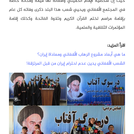
حيث إن شخصية الإمام الخميني وأفعاله لها قيمة ومكانة خاصة
في المجتمع الأفغاني ويحيي شعب هذا البلد ذكرى وفاته كل عام
بإقامة مراسم لختم القرآن الكريم وتلاوة الفاتحة وكذلك إقامة
المؤتمرات الثقافية والعلمية.
اقرأ المزيد:
ما هي أبعاد مشروع الرهاب الأفغاني ومعاداة إيران؟
الشعب الأفغاني يدين عدم احترام إيران من قبل المرتزقة!